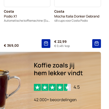
Costa
Costa
Podio X1
Mocha Italia Donker Gebrand
Automatische koffiemachine (Eurostekker)
48 cups voor Costa Podio
€ 22,99
€ 369,00
€ 0,48
/ kop