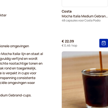
Costa
akter
Mocha Italia Medium Gebrand (Grote Kop)
48 capsules voor Costa Podio
€ 22,09
€ 0,46
/ kop
ssionele omgevingen
ocha Italia-lijn en staat al
rgvuldig verfijnd en wordt
lichte nootachtige tonen en
ak rond en toegankelijk,
e is verpakt in cups voor
inspanning consistente
erciële omgevingen waar
Medium Gebrand-cups.