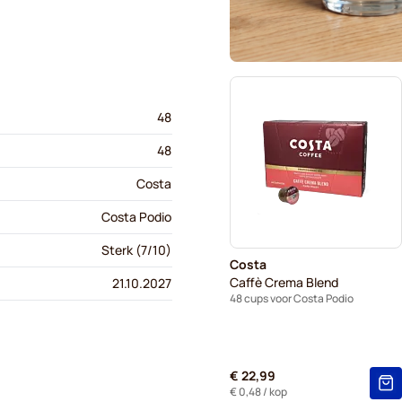
48
48
Costa
Costa Podio
Sterk (7/10)
Costa
Caffè Crema Blend
21.10.2027
48 cups voor Costa Podio
€ 22,99
€ 0,48
/ kop