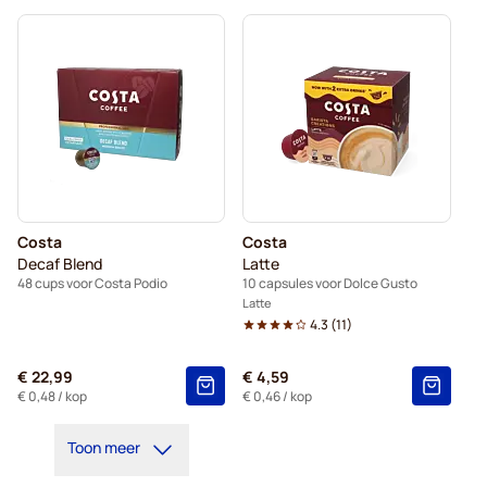
Costa
Costa
Decaf Blend
Latte
48 cups voor Costa Podio
10 capsules voor Dolce Gusto
Latte
4.3
(
11
)
€ 22,99
€ 4,59
€ 0,48
/ kop
€ 0,46
/ kop
Toon meer