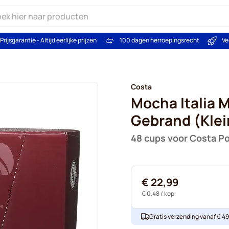
Prijsgarantie - Altijd eerlijke prijzen
100 dagen herroepingsrecht
Ve
Costa
Mocha Italia 
Gebrand (Klei
48 cups voor Costa P
€ 22,99
€ 0,48
/ kop
Gratis verzending vanaf € 49. 