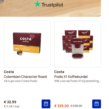
Costa
Costa
Colombian Character Roast
Podio X1 Koffiebundel
48 cups voor Costa Podio
99€ voor de Podio X1 bij bestelling van 10 dozen capsules.
€ 22,99
Van
€ 329,00
€ 598,90
Normale prijs
€ 0,48
/ kop