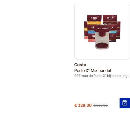
Costa
Podio X1 Mix bundel
99€ voor de Podio X1 bij bestelling van 10 dozen capsules.
Van
€ 329,00
€ 598,90
Normale prijs