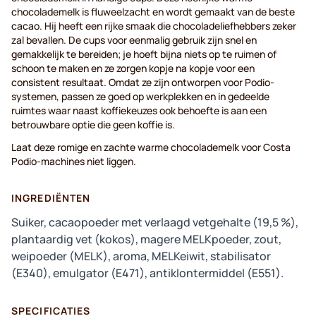
chocolademelk is fluweelzacht en wordt gemaakt van de beste
cacao. Hij heeft een rijke smaak die chocoladeliefhebbers zeker
zal bevallen. De cups voor eenmalig gebruik zijn snel en
gemakkelijk te bereiden; je hoeft bijna niets op te ruimen of
schoon te maken en ze zorgen kopje na kopje voor een
consistent resultaat. Omdat ze zijn ontworpen voor Podio-
systemen, passen ze goed op werkplekken en in gedeelde
ruimtes waar naast koffiekeuzes ook behoefte is aan een
betrouwbare optie die geen koffie is.
Laat deze romige en zachte warme chocolademelk voor Costa
Podio-machines niet liggen.
INGREDIËNTEN
Suiker, cacaopoeder met verlaagd vetgehalte (19,5 %),
plantaardig vet (kokos), magere MELKpoeder, zout,
weipoeder (MELK), aroma, MELKeiwit, stabilisator
(E340), emulgator (E471), antiklontermiddel (E551).
SPECIFICATIES