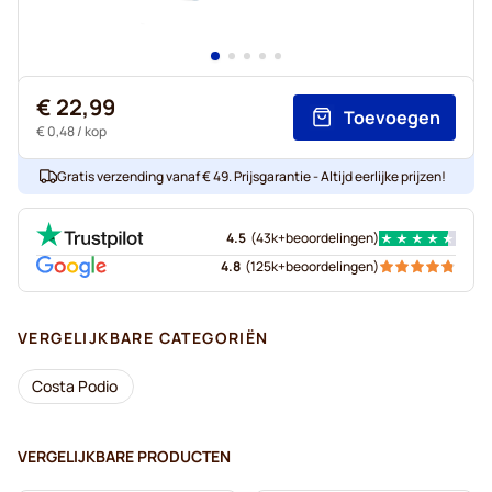
€ 22,99
Toevoegen
€ 0,48
/ kop
Gratis verzending vanaf € 49. Prijsgarantie - Altijd eerlijke prijzen!
4.5
(
43k+
beoordelingen
)
4.8
(
125k+
beoordelingen
)
VERGELIJKBARE CATEGORIËN
Costa Podio
VERGELIJKBARE PRODUCTEN