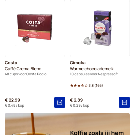
Costa
Gimoka
Caffè Crema Blend
Warme chocolademelk
48 cups voor Costa Podio
10 capsules voor Nespresso®
3.8
(
166
)
€ 22,99
€ 2,89
€ 0,48
/ kop
€ 0,29
/ kop