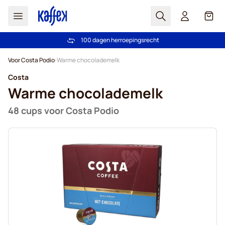
Zoek
Cart
100 dagen herroepingsrecht
Gratis verzending vanaf € 49
Ga naar de inhoud
Voor Costa Podio
Warme chocolademelk
Costa
Warme chocolademelk
48 cups voor Costa Podio