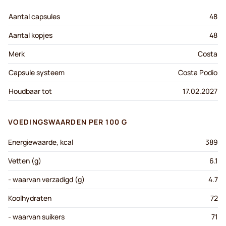
Aantal capsules
48
Aantal kopjes
48
Merk
Costa
Capsule systeem
Costa Podio
Houdbaar tot
17.02.2027
VOEDINGSWAARDEN PER 100 G
Energiewaarde, kcal
389
Vetten (g)
6.1
- waarvan verzadigd (g)
4.7
Koolhydraten
72
- waarvan suikers
71