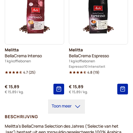
Melitta
Melitta
BellaCrema Intenso
BellaCrema Espresso
1 kg koffiebonen
1 kg koffiebonen
Espresso
10 Intensiteit
4.7
(
25
)
4.8
(
19
)
€ 15,89
€ 15,89
€ 15,89
/ kg.
€ 15,89
/ kg.
Toon meer
BESCHRIJVING
Melitta’s BellaCrema Selection des Jahres (‘Selectie van het
Jaar’) bestaat uit een zorgvuldig geselecteerde 100% Arabica