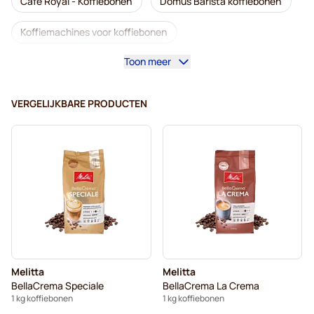
Café Royal - Koffiebonen
Domus Barista koffiebonen
Koffiemachines voor koffiebonen
Toon meer
Lavazza - Koffiebonen
Cafeïnevrij - Koffiebonen
L'OR - Koffiebonen
Segafredo - Koffiebonen
VERGELIJKBARE PRODUCTEN
Caffè Borbone - Koffiebonen
Merrild - Koffiebonen
Garibaldi - Koffiebonen
Tonino Lamborghini - Koffiebonen
Gimoka - Koffiebonen
Kaffekapslen koffiebonen
Delonghi - Koffiebonen voor espresso
Melitta
Melitta
BellaCrema Speciale
BellaCrema La Crema
1 kg koffiebonen
1 kg koffiebonen