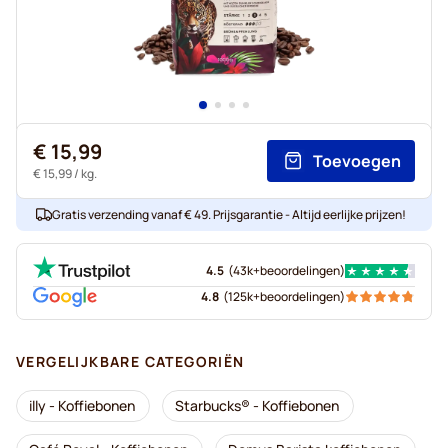
€ 15,99
Toevoegen
€ 15,99
/ kg.
Gratis verzending vanaf € 49. Prijsgarantie - Altijd eerlijke prijzen!
4.5
(
43k+
beoordelingen
)
4.8
(
125k+
beoordelingen
)
VERGELIJKBARE CATEGORIËN
illy - Koffiebonen
Starbucks® - Koffiebonen