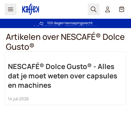
Zoek
Cart
Vertrouwd door meer dan 2.000.000 klanten
100 dagen herroepingsrecht
Gratis verzending vanaf € 49
Prijsgarantie - Altijd eerlijke prijzen
Ga naar de inhoud
Artikelen over NESCAFÉ® Dolce
Gusto®
NESCAFÉ® Dolce Gusto® - Alles
dat je moet weten over capsules
en machines
14 juli 2026