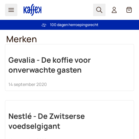
Zoek
Cart
100 dagen herroepingsrecht
Gratis verzending vanaf € 49
Ga naar de inhoud
Merken
Gevalia - De koffie voor
onverwachte gasten
14 september 2020
Nestlé - De Zwitserse
voedselgigant