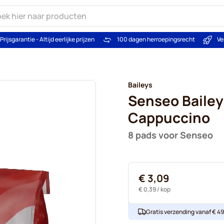
Prijsgarantie - Altijd eerlijke prijzen
100 dagen herroepingsrecht
Ve
Baileys
Senseo Bailey
Cappuccino
8 pads voor Senseo
€ 3,09
€ 0,39
/ kop
Gratis verzending vanaf € 49. 