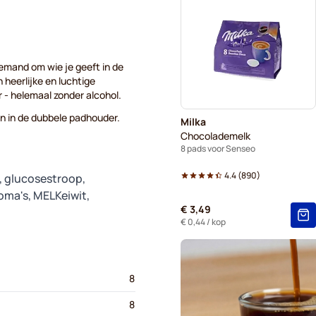
Marcilla - Koffiepads voor 
Pads voor Senseo
Voo
emand om wie je geeft in de
 heerlijke en luchtige
 - helemaal zonder alcohol.
n in de dubbele padhouder.
Milka
Chocolademelk
8 pads voor Senseo
4.4
(
890
)
, glucosestroop,
roma's, MELKeiwit,
€ 3,49
€ 0,44
/ kop
8
8