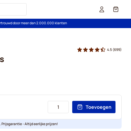
Cart
rtrouwd door meer dan 2.000.000 klanten
4.5
(699)
s
Toevoegen
Prijsgarantie - Altijd eerlijke prijzen!