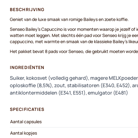
BESCHRIJVING
Geniet van de luxe smaak van romige Baileys en zoete koffie.
Senseo Bailey's Capuccino is voor momenten waarop je jezelf of i
watten moet leggen. Met slechts één pad voor Senseo krijg je een
cappuccino, met warmte en smaak van de klassieke Bailey's likeur
Het pakket bevat 8 pads voor Senseo, die gebruikt moeten worde
INGREDIËNTEN
Suiker, kokosvet (volledig gehard), magere MELKpoeder
oploskoffie (8,5%), zout, stabilisatoren (E340, E452), a
antiklontermiddelen (E341, E551), emulgator (E481)
SPECIFICATIES
Aantal capsules
Aantal kopjes