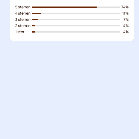
5 sterren
74%
4 sterren
11%
3 sterren
7%
2 sterren
4%
1 ster
4%