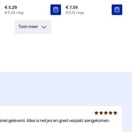
€ 5,29
€ 7,59
€ 0,33
/ kop
€ 0,16
/ kop
Toon meer
rdt snel geleverd. Alles is netjes en goed verpakt aangekomen.