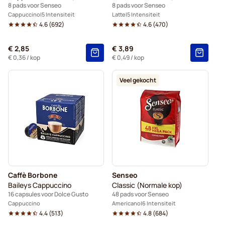
8 pads voor Senseo
8 pads voor Senseo
Cappuccino
5 Intensiteit
Latte
5 Intensiteit
4.6
(
692
)
4.6
(
470
)
€ 2,85
€ 3,89
€ 0,36
/ kop
€ 0,49
/ kop
Veel gekocht
Caffè Borbone
Senseo
Baileys Cappuccino
Classic (Normale kop)
16 capsules voor Dolce Gusto
48 pads voor Senseo
Cappuccino
Americano
6 Intensiteit
4.4
(
513
)
4.8
(
684
)