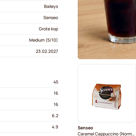
Baileys
Senseo
Grote kop
Medium (5/10)
23.02.2027
45
16
16
6.2
4.9
Senseo
Caramel Cappuccino (Normale kop)