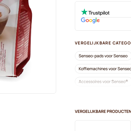
VERGELIJKBARE CATEGO
Senseo-pads voor Senseo
Koffiemachines voor Sense
Accessoires voor Senseo®
Ontkalken en onderhoud vo
Café René - Koffiepads voo
VERGELIJKBARE PRODUCTE
Merrild - Koffiepads voor S