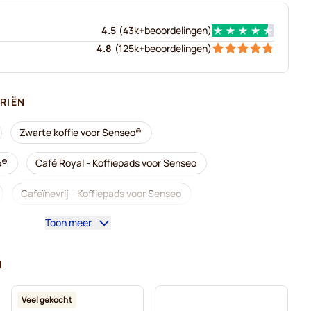
4.5
(
43k+
beoordelingen
)
4.8
(
125k+
beoordelingen
)
RIËN
Zwarte koffie voor Senseo®
o®
Café Royal - Koffiepads voor Senseo
Cafeïnevrij - Koffiepads voor Senseo
Toon meer
or Senseo
Segafredo - Koffiepads voor Senseo
r Senseo
Pads voor Senseo®
N
enseo
Friele - Koffiepads voor Senseo
Veel gekocht