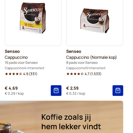
Senseo
Gimoka - Pads voor Senseo
r Senseo®
Kaffekapslen voor Senseo®
Senseo
Senseo
Cappuccino
Cappuccino (Normale kop)
16 pads voor Senseo
8 pads voor Senseo
Cappuccino
4 Intensiteit
Cappuccino
5 Intensiteit
4.9
(
331
)
4.7
(
1.533
)
€ 4,69
€ 2,59
€ 0,29
/ kop
€ 0,32
/ kop