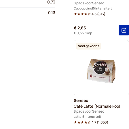
0.73
8 pads voor Senseo
Cappuccino
5 Intensiteit
0.13
4.6
(
813
)
€ 2,65
€ 0,33
/ kop
Veel gekocht
Senseo
Café Latte (Normale kop)
8 pads voor Senseo
Latte
5 Intensiteit
4.7
(
1.053
)