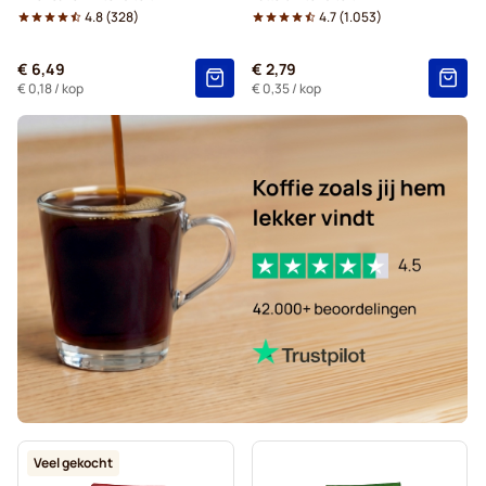
4.8
(
328
)
4.7
(
1.053
)
Zwarte koffie voor Senseo®
Voor Senseo®
€ 6,49
€ 2,79
Kaffekapslen voor Senseo®
€ 0,18
/ kop
€ 0,35
/ kop
Veel gekocht