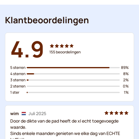
Klantbeoordelingen
4.9
155
beoordelingen
5 sterren
89%
4 sterren
8%
3 sterren
2%
2 sterren
0%
1 ster
1%
wim
Juli 2025
Door de dikte van de pad heeft de xl echt toegevoegde
waarde.
Sinds enkele maanden genieten we elke dag van ECHTE