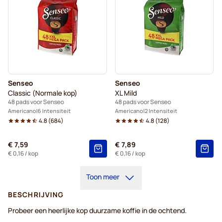
Senseo
Senseo
Classic (Normale kop)
XL Mild
48 pads voor Senseo
48 pads voor Senseo
Americano
6 Intensiteit
Americano
2 Intensiteit
4.8
(
684
)
4.8
(
128
)
€ 7,59
€ 7,89
€ 0,16
/ kop
€ 0,16
/ kop
Toon meer
BESCHRIJVING
Probeer een heerlijke kop duurzame koffie in de ochtend.