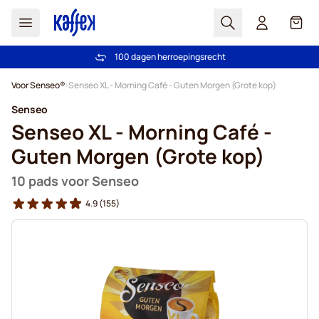
Zoek
Cart
100 dagen herroepingsrecht
Gratis verzending vanaf € 49
Ga naar de inhoud
Voor Senseo®
Senseo XL - Morning Café - Guten Morgen (Grote kop)
Senseo
Senseo XL - Morning Café -
Guten Morgen (Grote kop)
10 pads voor Senseo
4.9
(155)