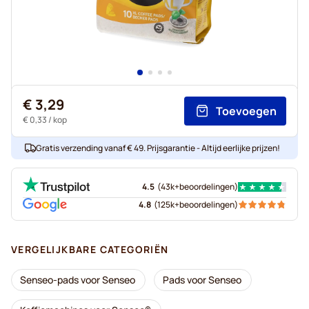
€ 3,29
Toevoegen
€ 0,33
/ kop
Gratis verzending vanaf € 49. Prijsgarantie - Altijd eerlijke prijzen!
4.5
(
43k+
beoordelingen
)
4.8
(
125k+
beoordelingen
)
VERGELIJKBARE CATEGORIËN
Senseo-pads voor Senseo
Pads voor Senseo