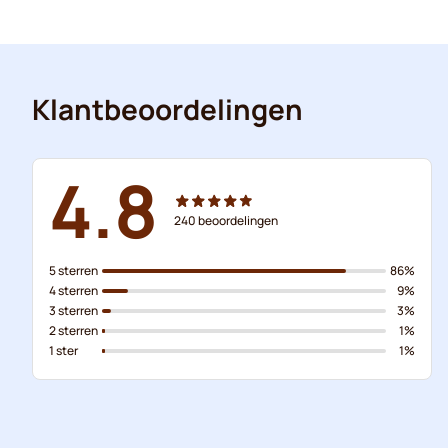
Klantbeoordelingen
4.8
240
beoordelingen
5 sterren
86%
4 sterren
9%
3 sterren
3%
2 sterren
1%
1 ster
1%