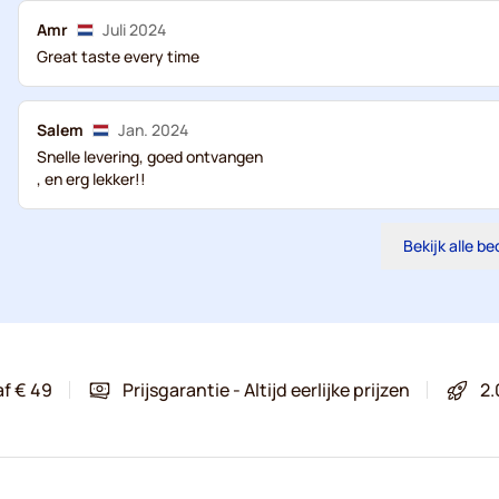
Amr
Juli 2024
Great taste every time
Salem
Jan. 2024
Snelle levering, goed ontvangen
, en erg lekker!!
Bekijk alle b
af € 49
Prijsgarantie - Altijd eerlijke prijzen
2.