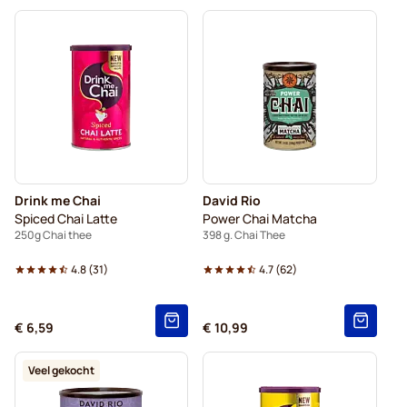
Drink me Chai
David Rio
Spiced Chai Latte
Power Chai Matcha
250g Chai thee
398 g. Chai Thee
4.8
(
31
)
4.7
(
62
)
€ 6,59
€ 10,99
Veel gekocht