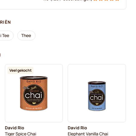
RIËN
i Tee
Thee
N
Veel gekocht
David Rio
David Rio
Tiger Spice Chai
Elephant Vanilla Chai