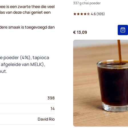
337 g chai poeder
hee is een zwarte thee die veel
glas van deze chai geniet een
4.6
(
105
)
andere smaak is toegevoegd dan
€ 13,09
ee poeder (4%), tapioca
 afgeleide van MELK),
out.
398
14
David Rio