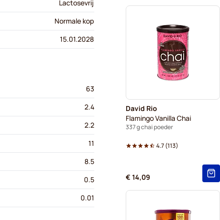
Lactosevrij
Normale kop
15.01.2028
63
2.4
David Rio
Flamingo Vanilla Chai
2.2
337 g chai poeder
11
4.7
(
113
)
8.5
€ 14,09
0.5
0.01