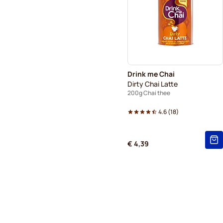
Drink me Chai
Dirty Chai Latte
200g Chai thee
4.6
(
18
)
€ 4,39