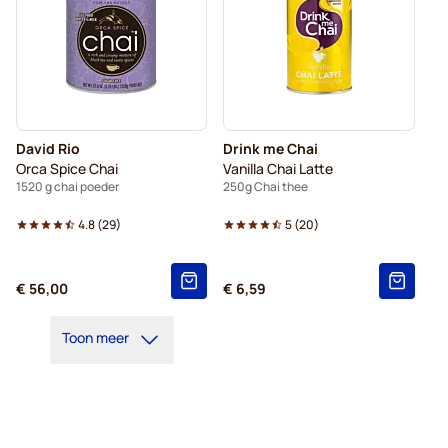
David Rio
Drink me Chai
Orca Spice Chai
Vanilla Chai Latte
1520 g chai poeder
250g Chai thee
4.8
(
29
)
5
(
20
)
€ 56,00
€ 6,59
Toon meer