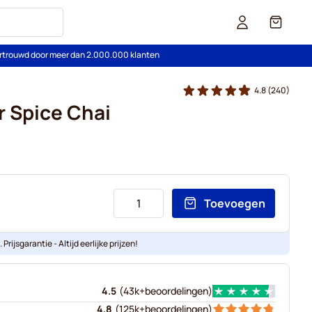
Cart
rtrouwd door meer dan 2.000.000 klanten
4.8
(240)
r Spice Chai
Toevoegen
Prijsgarantie - Altijd eerlijke prijzen!
4.5
(
43k+
beoordelingen
)
4.8
(
125k+
beoordelingen
)