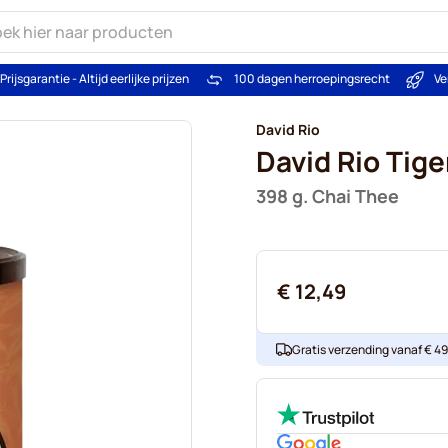
Prijsgarantie - Altijd eerlijke prijzen
100 dagen herroepingsrecht
Ve
David Rio
David Rio Tige
398 g. Chai Thee
€ 12,49
Gratis verzending vanaf € 49. 