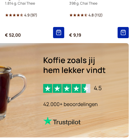
1.814 g. Chai Thee
398 g. Chai Thee
4.9
(
97
)
4.8
(
112
)
€ 52,00
€ 9,19