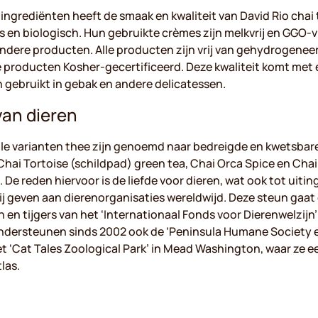
 ingrediënten heeft de smaak en kwaliteit van David Rio chai 
rs en biologisch. Hun gebruikte crèmes zijn melkvrij en GGO-v
ndere producten. Alle producten zijn vrij van gehydrogeneer
le producten Kosher-gecertificeerd. Deze kwaliteit komt met 
 gebruikt in gebak en andere delicatessen.
van dieren
alle varianten thee zijn genoemd naar bedreigde en kwetsbar
 Chai Tortoise (schildpad) green tea, Chai Orca Spice en Chai
De reden hiervoor is de liefde voor dieren, wat ook tot uitin
ij geven aan dierenorganisaties wereldwijd. Deze steun gaat
en tijgers van het ‘Internationaal Fonds voor Dierenwelzijn
e ondersteunen sinds 2002 ook de ‘Peninsula Humane Society 
t ‘Cat Tales Zoological Park’ in Mead Washington, waar ze e
las.