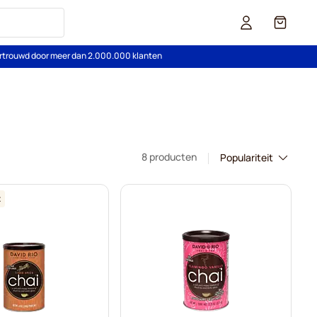
Cart
rtrouwd door meer dan 2.000.000 klanten
8 producten
t