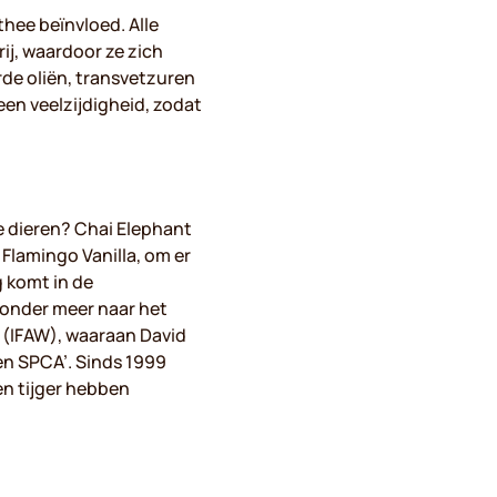
thee beïnvloed. Alle
rij, waardoor ze zich
de oliën, transvetzuren
een veelzijdigheid, zodat
e dieren? Chai Elephant
 Flamingo Vanilla, om er
g komt in de
 onder meer naar het
’ (IFAW), waaraan David
en SPCA’. Sinds 1999
en tijger hebben