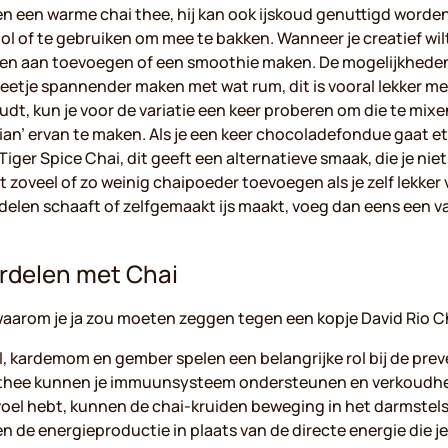
leen een warme chai thee, hij kan ook ijskoud genuttigd wor
 of te gebruiken om mee te bakken. Wanneer je creatief wilt 
ten aan toevoegen of een smoothie maken. De mogelijkheden z
eetje spannender maken met wat rum, dit is vooral lekker met
udt, kun je voor de variatie een keer proberen om die te mixe
an’ ervan te maken. Als je een keer chocoladefondue gaat ete
iger Spice Chai, dit geeft een alternatieve smaak, die je nie
zoveel of zo weinig chaipoeder toevoegen als je zelf lekker 
delen schaaft of zelfgemaakt ijs maakt, voeg dan eens een va
rdelen met Chai
 waarom je ja zou moeten zeggen tegen een kopje David Rio C
, kardemom en gember spelen een belangrijke rol bij de prev
i thee kunnen je immuunsysteem ondersteunen en verkoudh
voel hebt, kunnen de chai-kruiden beweging in het darmstel
n de energieproductie in plaats van de directe energie die j