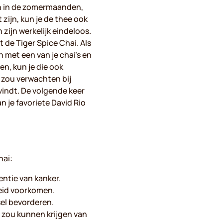
den in de zomermaanden,
zijn, kun je de thee ook
ijn werkelijk eindeloos.
 de Tiger Spice Chai. Als
n met een van je chai’s en
n, kun je die ook
t zou verwachten bij
vindt. De volgende keer
n je favoriete David Rio
hai:
entie van kanker.
eid voorkomen.
sel bevorderen.
e zou kunnen krijgen van