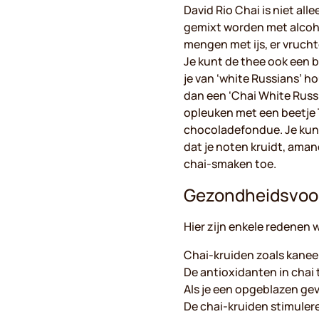
David Rio Chai is niet al
gemixt worden met alcohol
mengen met ijs, er vruch
Je kunt de thee ook een b
je van ‘white Russians’ ho
dan een ‘Chai White Russi
opleuken met een beetje T
chocoladefondue. Je kunt 
dat je noten kruidt, aman
chai-smaken toe.
Gezondheidsvoo
Hier zijn enkele redenen
Chai-kruiden zoals kaneel
De antioxidanten in cha
Als je een opgeblazen ge
De chai-kruiden stimulere