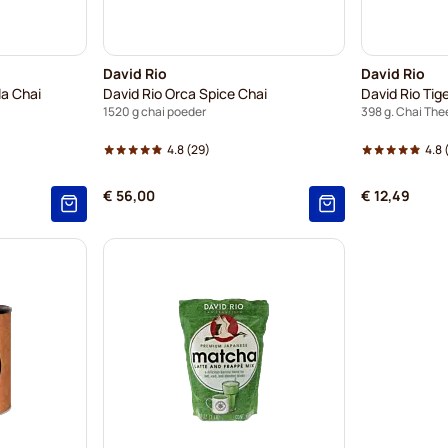
David Rio
David Rio
la Chai
David Rio Orca Spice Chai
David Rio Tig
1520 g chai poeder
398 g. Chai The
4.8
(29)
4.8
€ 56,00
€ 12,49