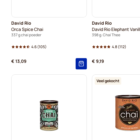
David Rio
David Rio
Orca Spice Chai
David Rio Elephant Vanil
337 g chai poeder
398 g. Chai Thee
4.6
(105)
4.8
(112)
€ 13,09
€ 9,19
Veel gekocht