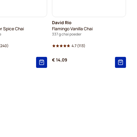
David Rio
er Spice Chai
Flamingo Vanilla Chai
e
337 g chai poeder
(240)
4.7
(113)
€ 14,09