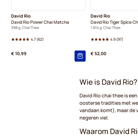
David Rio
David Rio
David Rio Power Chai Matcha
David Rio Tiger Spice Ch
398 g. Chai Thee
1.814 g. Chai Thee
4.7
(62)
4.9
(97)
€ 10,99
€ 52,00
Wie is David Rio?
David Rio chai thee is een
oosterse tradities met we
vandaan komt), maar de v
negeren viel.
Waarom David Ri