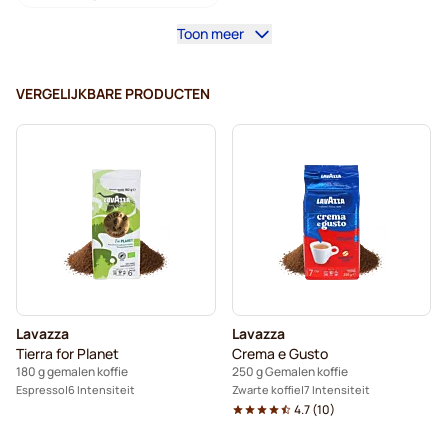
Toon meer
Segafredo - Gemalen koffie
Gemalen koffie
Kaffekapslen - Gemalen koffie
VERGELIJKBARE PRODUCTEN
Lavazza
Lavazza
Tierra for Planet
Crema e Gusto
180 g gemalen koffie
250 g Gemalen koffie
Espresso
6 Intensiteit
Zwarte koffie
7 Intensiteit
4.7
(
10
)