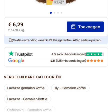
€ 6,29
Toevoegen
€ 34,94
/ kg.
Gratis verzending vanaf € 49. Prijsgarantie - Altijd eerlijke prijzen!
4.5
(
43k+
beoordelingen
)
4.8
(
125k+
beoordelingen
)
VERGELIJKBARE CATEGORIËN
Lavazza gemalen koffie
illy - Gemalen koffie
Lavazza - Gemalen koffie
Cafeïnevrij - Gemalen koffie