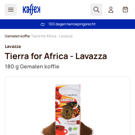
Zoek
Cart
100 dagen herroepingsrecht
Gratis verzending vanaf € 49
Ga naar de inhoud
Gemalen koffie
Tierra for Africa - Lavazza
Lavazza
Tierra for Africa - Lavazza
180 g Gemalen koffie