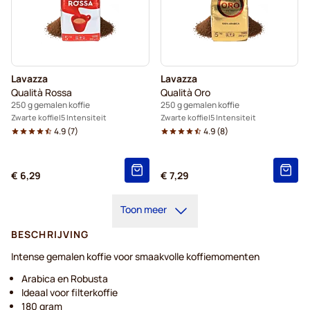
Lavazza
Lavazza
Qualità Rossa
Qualità Oro
250 g gemalen koffie
250 g gemalen koffie
Zwarte koffie
5 Intensiteit
Zwarte koffie
5 Intensiteit
4.9
(
7
)
4.9
(
8
)
€ 6,29
€ 7,29
Toon meer
BESCHRIJVING
Intense gemalen koffie voor smaakvolle koffiemomenten
Arabica en Robusta
Ideaal voor filterkoffie
180 gram