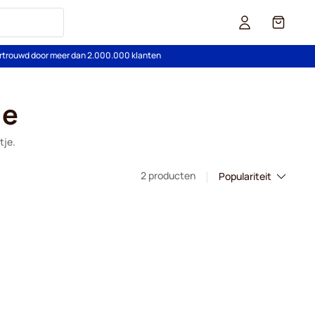
Cart
rtrouwd door meer dan 2.000.000 klanten
ie
tje.
2 producten