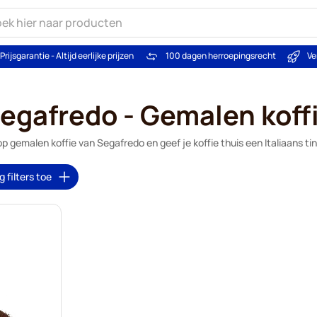
Prijsgarantie - Altijd eerlijke prijzen
100 dagen herroepingsrecht
Ve
egafredo - Gemalen koff
p gemalen koffie van Segafredo en geef je koffie thuis een Italiaans tin
 filters toe