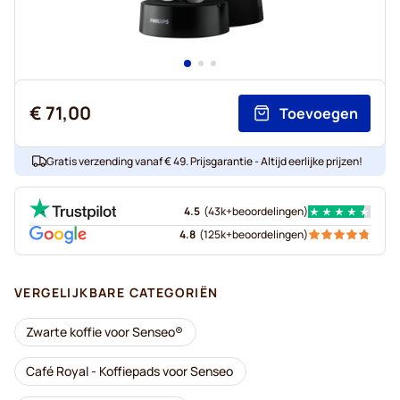
€ 71,00
Toevoegen
Gratis verzending vanaf € 49. Prijsgarantie - Altijd eerlijke prijzen!
4.5
(
43k+
beoordelingen
)
4.8
(
125k+
beoordelingen
)
VERGELIJKBARE CATEGORIËN
Zwarte koffie voor Senseo®
Café Royal - Koffiepads voor Senseo