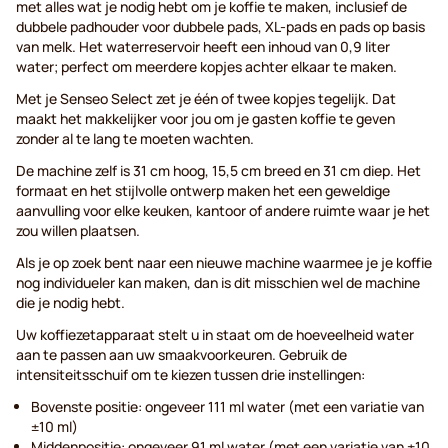
met alles wat je nodig hebt om je koffie te maken, inclusief de
dubbele padhouder voor dubbele pads, XL-pads en pads op basis
van melk. Het waterreservoir heeft een inhoud van 0,9 liter
water; perfect om meerdere kopjes achter elkaar te maken.
Met je Senseo Select zet je één of twee kopjes tegelijk. Dat
maakt het makkelijker voor jou om je gasten koffie te geven
zonder al te lang te moeten wachten.
De machine zelf is 31 cm hoog, 15,5 cm breed en 31 cm diep. Het
formaat en het stijlvolle ontwerp maken het een geweldige
aanvulling voor elke keuken, kantoor of andere ruimte waar je het
zou willen plaatsen.
Als je op zoek bent naar een nieuwe machine waarmee je je koffie
nog individueler kan maken, dan is dit misschien wel de machine
die je nodig hebt.
Uw koffiezetapparaat stelt u in staat om de hoeveelheid water
aan te passen aan uw smaakvoorkeuren. Gebruik de
intensiteitsschuif om te kiezen tussen drie instellingen:
Bovenste positie: ongeveer 111 ml water (met een variatie van
±10 ml)
Middenpositie: ongeveer 91 ml water (met een variatie van ±10