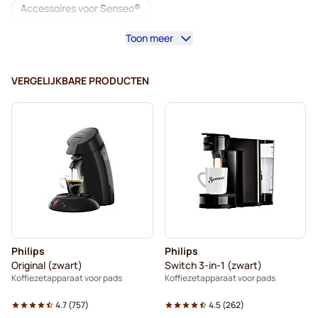
Accessoires voor Senseo®
Toon meer
Cafeïnevrij - Koffiepads voor Senseo
Ontkalken en onderhoud voor Senseo
VERGELIJKBARE PRODUCTEN
Segafredo - Koffiepads voor Senseo
Café René - Koffiepads voor Senseo
Pads voor Senseo®
Merrild - Koffiepads voor Senseo
Friele - Koffiepads voor Senseo
Marcilla - Koffiepads voor Senseo
Philips
Philips
Gimoka - Pads voor Senseo
Pads voor Senseo
Original (zwart)
Switch 3-in-1 (zwart)
Koffiezetapparaat voor pads
Koffiezetapparaat voor pads
Koffiemachines voor Senseo®
Voor Senseo®
4.7
(
757
)
4.5
(
262
)