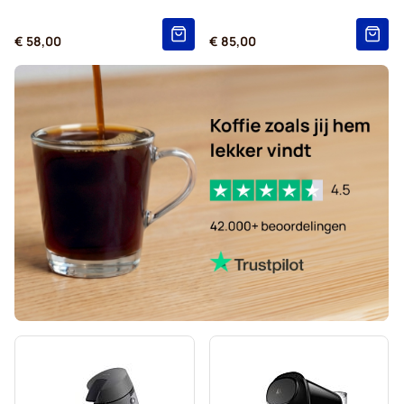
Kaffekapslen voor Senseo®
€ 58,00
€ 85,00
Senseo-pads voor Senseo