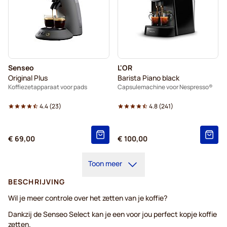
Senseo
L'OR
Original Plus
Barista Piano black
Koffiezetapparaat voor pads
Capsulemachine voor Nespresso®
4.4
(
23
)
4.8
(
241
)
€ 69,00
€ 100,00
Toon meer
BESCHRIJVING
Wil je meer controle over het zetten van je koffie?
Dankzij de Senseo Select kan je een voor jou perfect kopje koffie
zetten.