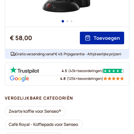
€ 58,00
Toevoegen
Gratis verzending vanaf € 49. Prijsgarantie - Altijd eerlijke prijzen!
4.5
(
43k+
beoordelingen
)
4.8
(
125k+
beoordelingen
)
VERGELIJKBARE CATEGORIËN
Zwarte koffie voor Senseo®
Café Royal - Koffiepads voor Senseo