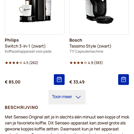
Philips
Bosch
Switch 3-in-1 (zwart)
Tassimo Style (zwart)
Koffiezetapparaat voor pads
T11 Capsulemachine
4.5
(
262
)
4.9
(
383
)
€ 85,00
€ 33,49
Toon meer
BESCHRIJVING
Met Senseo Original zet je in slechts één minuut een kopje of mok
van je favoriete koffie. Dit Senseo-apparaat kan zowel grote als
gewone kopjes koffie zetten. Daarnaast kun je het apparaat