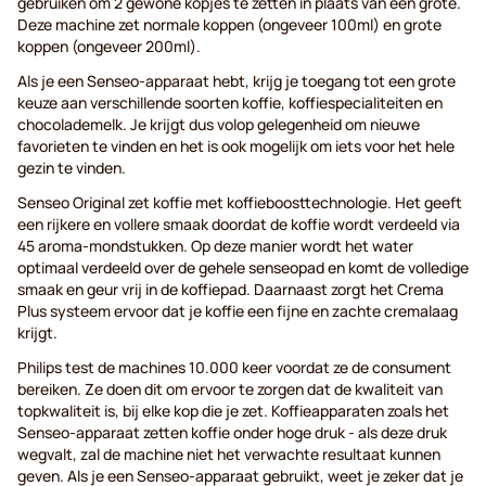
gebruiken om 2 gewone kopjes te zetten in plaats van één grote.
Deze machine zet normale koppen (ongeveer 100ml) en grote
koppen (ongeveer 200ml).
Als je een Senseo-apparaat hebt, krijg je toegang tot een grote
keuze aan verschillende soorten koffie, koffiespecialiteiten en
chocolademelk. Je krijgt dus volop gelegenheid om nieuwe
favorieten te vinden en het is ook mogelijk om iets voor het hele
gezin te vinden.
Senseo Original zet koffie met koffieboosttechnologie. Het geeft
een rijkere en vollere smaak doordat de koffie wordt verdeeld via
45 aroma-mondstukken. Op deze manier wordt het water
optimaal verdeeld over de gehele senseopad en komt de volledige
smaak en geur vrij in de koffiepad. Daarnaast zorgt het Crema
Plus systeem ervoor dat je koffie een fijne en zachte cremalaag
krijgt.
Philips test de machines 10.000 keer voordat ze de consument
bereiken. Ze doen dit om ervoor te zorgen dat de kwaliteit van
topkwaliteit is, bij elke kop die je zet. Koffieapparaten zoals het
Senseo-apparaat zetten koffie onder hoge druk - als deze druk
wegvalt, zal de machine niet het verwachte resultaat kunnen
geven. Als je een Senseo-apparaat gebruikt, weet je zeker dat je