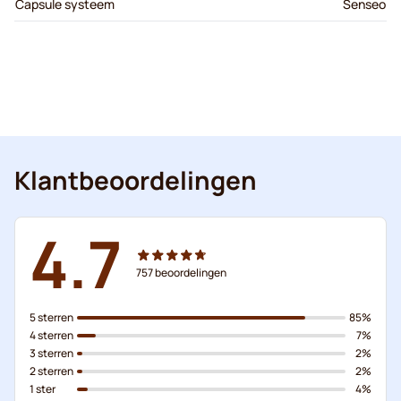
Capsule systeem
Senseo
Klantbeoordelingen
4.7
757
beoordelingen
5 sterren
85%
4 sterren
7%
3 sterren
2%
2 sterren
2%
1 ster
4%