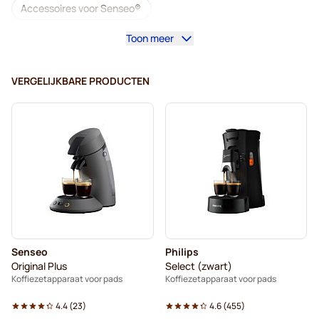
Accessoires voor Senseo®
Toon meer
Cafeïnevrij - Koffiepads voor Senseo
Ontkalken en onderhoud voor Senseo
VERGELIJKBARE PRODUCTEN
Segafredo - Koffiepads voor Senseo
Café René - Koffiepads voor Senseo
Pads voor Senseo®
Merrild - Koffiepads voor Senseo
Friele - Koffiepads voor Senseo
Marcilla - Koffiepads voor Senseo
Senseo
Philips
Gimoka - Pads voor Senseo
Pads voor Senseo
Original Plus
Select (zwart)
Koffiezetapparaat voor pads
Koffiezetapparaat voor pads
Koffiemachines voor Senseo®
Voor Senseo®
4.4
(
23
)
4.6
(
455
)