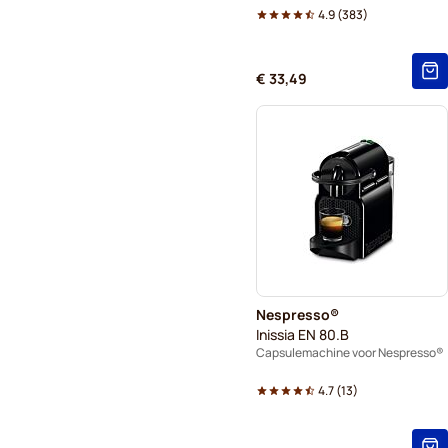
4.9
(
383
)
€ 33,49
Nespresso®
Inissia EN 80.B
Capsulemachine voor Nespresso®
4.7
(
13
)