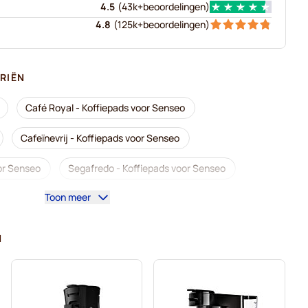
4.5
(
43k+
beoordelingen
)
4.8
(
125k+
beoordelingen
)
RIËN
Café Royal - Koffiepads voor Senseo
Cafeïnevrij - Koffiepads voor Senseo
or Senseo
Segafredo - Koffiepads voor Senseo
Toon meer
r Senseo
Pads voor Senseo®
enseo
Friele - Koffiepads voor Senseo
N
Senseo
Gimoka - Pads voor Senseo
fiemachines voor Senseo®
Voor Senseo®