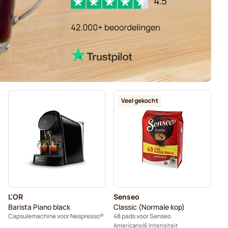
Veel gekocht
L'OR
Senseo
Barista Piano black
Classic (Normale kop)
Capsulemachine voor Nespresso®
48 pads voor Senseo
Americano
6 Intensiteit