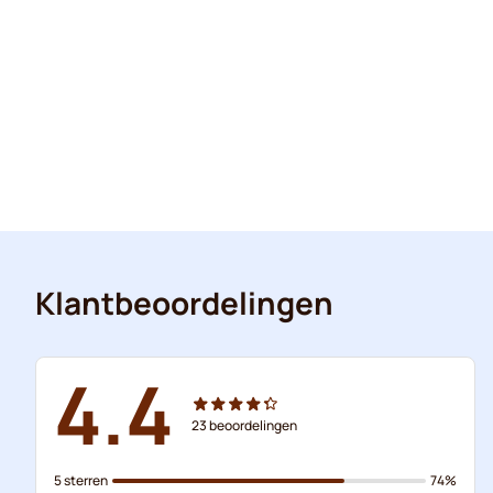
Klantbeoordelingen
4.4
23
beoordelingen
5 sterren
74%