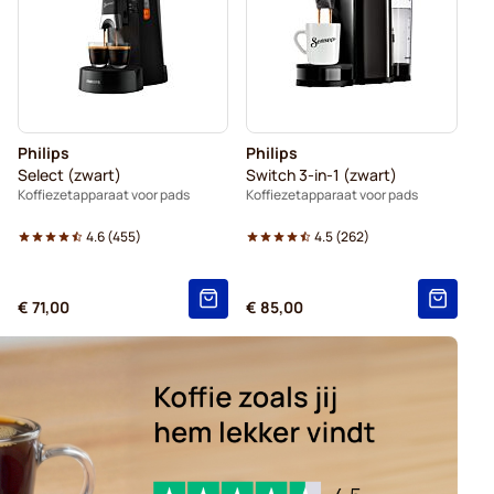
Senseo-pads voor Senseo
Philips
Philips
Select (zwart)
Switch 3-in-1 (zwart)
Koffiezetapparaat voor pads
Koffiezetapparaat voor pads
4.6
(
455
)
4.5
(
262
)
€ 71,00
€ 85,00