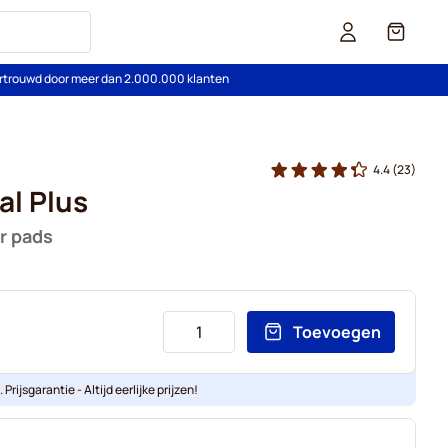
Cart
rtrouwd door meer dan 2.000.000 klanten
4.4
(23)
al Plus
r pads
Toevoegen
Prijsgarantie - Altijd eerlijke prijzen!