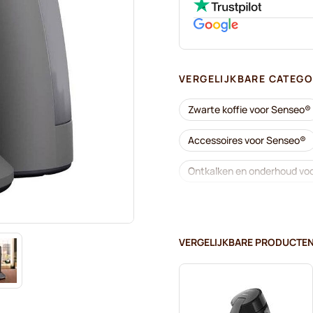
VERGELIJKBARE CATEGO
Zwarte koffie voor Senseo®
Accessoires voor Senseo®
Ontkalken en onderhoud vo
Café René - Koffiepads voo
Merrild - Koffiepads voor S
VERGELIJKBARE PRODUCTE
Marcilla - Koffiepads voor 
Pads voor Senseo
Kof