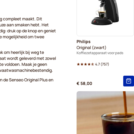
Kaffekapslen voor Senseo®
ag compleet maakt. Dit
euze aan smaken hebt. Het
udig: druk op de knop en geniet
 de mogelijkheid om twee
Philips
Original (zwart)
ok om heerlijk bij weg te
Koffiezetapparaat voor pads
raat wordt geleverd met zowel
te voldoen. Maak je geen
4.7
(
757
)
jn vaatwasmachinebestendig.
n de Senseo Original Plus en
€ 58,00