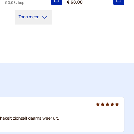
€ 68,00
€ 0,08
/ kop
5+
=
€ 3,03
Toon meer
1
=
€ 3,18
hakelt zichzelf daarna weer uit.