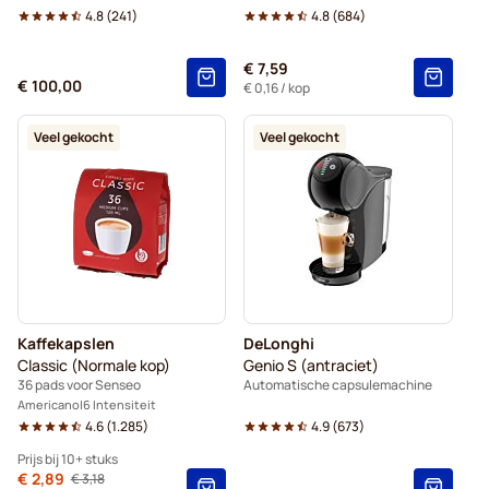
4.8
(
241
)
4.8
(
684
)
€ 7,59
€ 100,00
€ 0,16
/ kop
Veel gekocht
Veel gekocht
Kaffekapslen
DeLonghi
Classic (Normale kop)
Genio S (antraciet)
36 pads voor Senseo
Automatische capsulemachine
Americano
6 Intensiteit
4.6
(
1.285
)
4.9
(
673
)
Prijs bij 10+ stuks
Van
€ 2,89
€ 3,18
Normale prijs
10+
=
€ 2,89