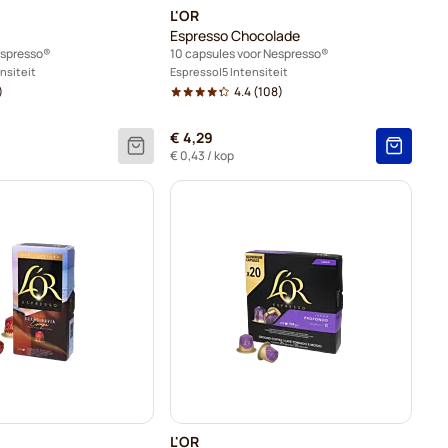
L'OR
Espresso Chocolade
espresso®
10 capsules voor Nespresso®
ensiteit
Espresso
5 Intensiteit
)
4.4
(108)
€ 4,29
€ 0,43
/ kop
L'OR