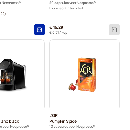
or Nespresso®
50 capsules voor Nespresso®
Espresso
7 Intensiteit
(22)
€ 15,29
€ 0,31
/ kop
L'OR
Piano black
Pumpkin Spice
e voor Nespresso®
10 capsules voor Nespresso®