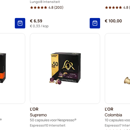
Lungo
8 Intensiteit
4.8
(200)
4.8
€ 6,59
€ 100,00
€ 0,33
/ kop
L'OR
L'OR
Supremo
Colombia
o®
50 capsules voor Nespresso®
10 capsules vo
Espresso
10 Intensiteit
Espresso
7 Inte