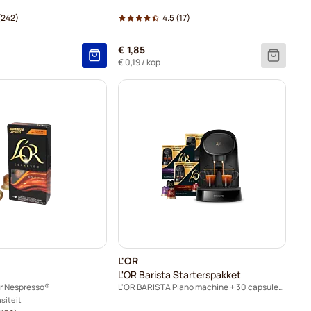
(242)
4.5
(17)
€ 1,85
€ 0,19
/ kop
L'OR
L'OR Barista Starterspakket
or Nespresso®
L'OR BARISTA Piano machine + 30 capsules voor L'OR Barista
nsiteit