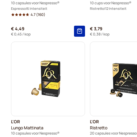
10 capsules voor Nespresso®
10 cups voor Nespresso®
Espresso
6 Intensiteit
Ristretto
12 Intensiteit
4.7
(160)
€ 4,49
€ 3,79
€ 0,45
/ kop
€ 0,38
/ kop
L'OR
L'OR
Lungo Mattinata
Ristretto
10 capsules voor Nespresso®
20 capsules voor Nespress