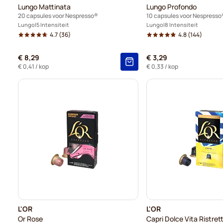
Lungo Mattinata
Lungo Profondo
20 capsules voor Nespresso®
10 capsules voor Nespresso
Lungo
5 Intensiteit
Lungo
8 Intensiteit
4.7
(36)
4.8
(144)
€ 8,29
€ 3,29
€ 0,41
/ kop
€ 0,33
/ kop
L'OR
L'OR
Or Rose
Capri Dolce Vita Ristret