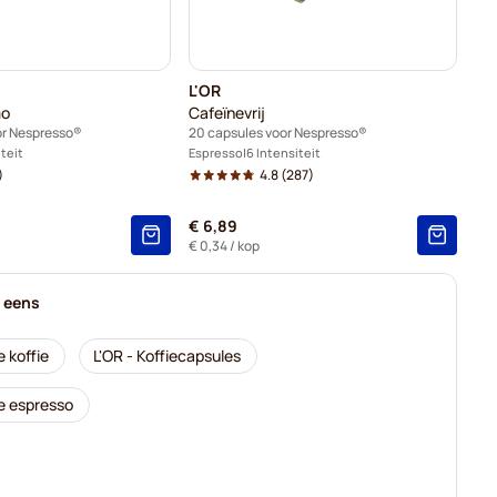
L'OR
mo
Cafeïnevrij
or Nespresso®
20 capsules voor Nespresso®
iteit
Espresso
6 Intensiteit
)
4.8
(287)
€ 6,89
€ 0,34
/ kop
k eens
e koffie
L'OR - Koffiecapsules
le espresso