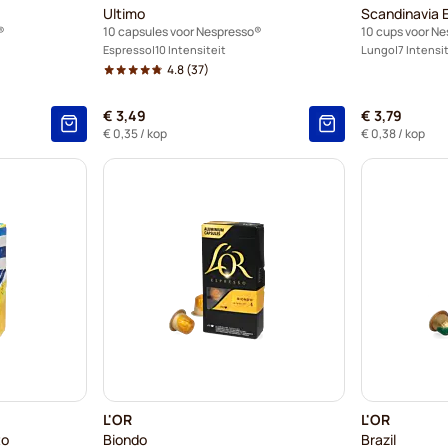
Ultimo
Scandinavia 
®
10 capsules voor Nespresso®
10 cups voor N
Espresso
10 Intensiteit
Lungo
7 Intensi
4.8
(37)
€ 3,49
€ 3,79
€ 0,35
/ kop
€ 0,38
/ kop
L'OR
L'OR
to
Biondo
Brazil