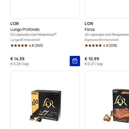
L'OR
L'OR
Lungo Profondo
Forza
50 capsules voor Nespresso®
40 capsules voor Nespress
Lungo
8 Intensiteit
Espresso
9 Intensiteit
4.8
(263)
4.9
(236)
€ 14,59
€ 10,99
€ 0,29
/ kop
€ 0,27
/ kop