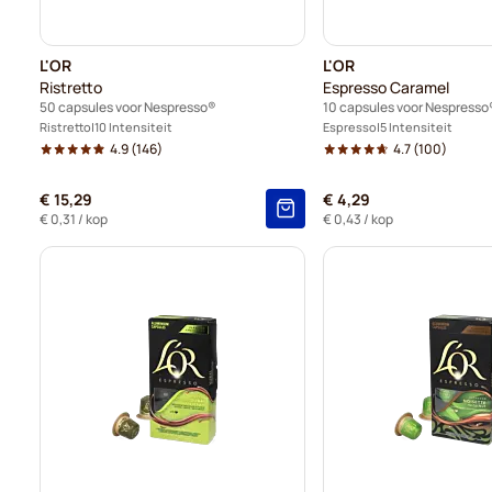
L'OR
L'OR
Ristretto
Espresso Caramel
50 capsules voor Nespresso®
10 capsules voor Nespresso
Ristretto
10 Intensiteit
Espresso
5 Intensiteit
4.9
(146)
4.7
(100)
€ 15,29
€ 4,29
€ 0,31
/ kop
€ 0,43
/ kop