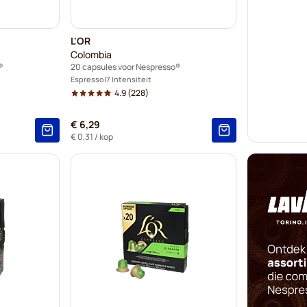
L'OR
Colombia
®
20 capsules voor Nespresso®
Espresso
7 Intensiteit
4.9
(228)
€ 6,29
€ 0,31
/ kop