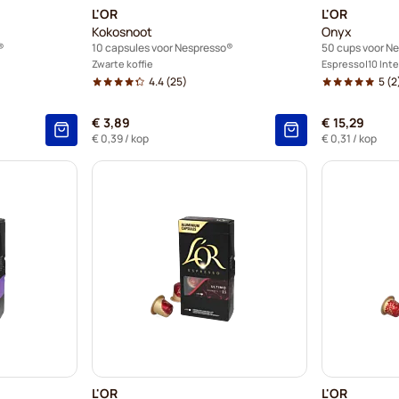
L'OR
L'OR
Kokosnoot
Onyx
®
10 capsules voor Nespresso®
50 cups voor N
Zwarte koffie
Espresso
10 Int
4.4
(25)
5
(2
€ 3,89
€ 15,29
€ 0,39
/ kop
€ 0,31
/ kop
L'OR
L'OR