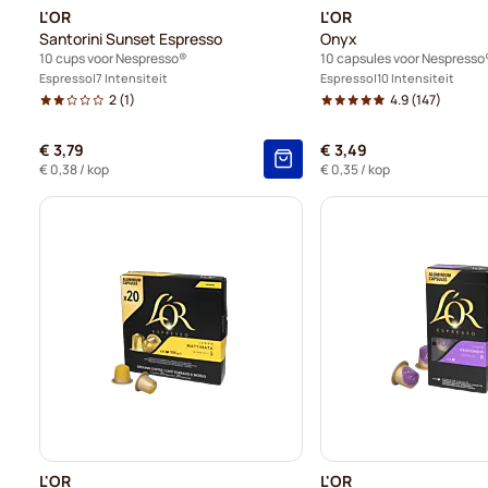
L'OR
L'OR
Santorini Sunset Espresso
Onyx
10 cups voor Nespresso®
10 capsules voor Nespresso
Espresso
7 Intensiteit
Espresso
10 Intensiteit
2
(1)
4.9
(147)
€ 3,79
€ 3,49
€ 0,38
/ kop
€ 0,35
/ kop
L'OR
L'OR