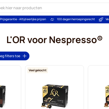
Prijsgarantie - Altijd eerlijke prijzen
100 dagen herroepingsrecht
Ve
L'OR voor Nespresso®
eg filters toe
Veel gekocht