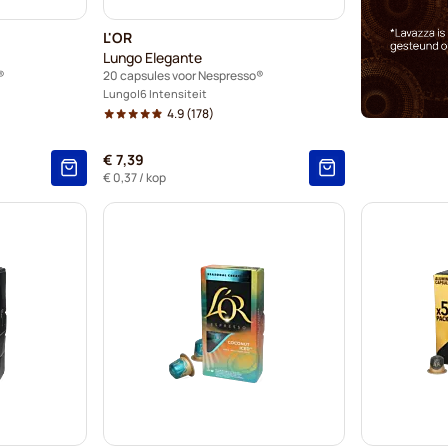
L'OR
Lungo Elegante
®
20 capsules voor Nespresso®
Lungo
6 Intensiteit
4.9
(178)
€ 7,39
€ 0,37
/ kop