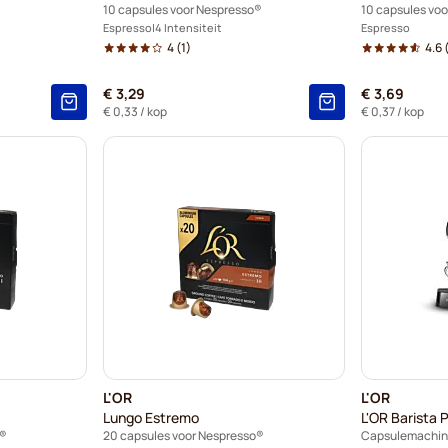
10 capsules voor Nespresso®
10 capsules vo
Espresso
4 Intensiteit
Espresso
4
(1)
4.6
€ 3,29
€ 3,69
€ 0,33
/ kop
€ 0,37
/ kop
L'OR
L'OR
Lungo Estremo
L'OR Barista 
o®
20 capsules voor Nespresso®
Capsulemachin