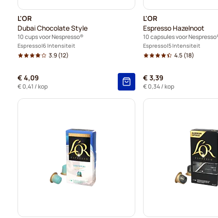
L'OR
L'OR
Dubai Chocolate Style
Espresso Hazelnoot
10 cups voor Nespresso®
10 capsules voor Nespresso
Espresso
6 Intensiteit
Espresso
5 Intensiteit
3.9
(12)
4.5
(18)
€ 4,09
€ 3,39
€ 0,41
/ kop
€ 0,34
/ kop