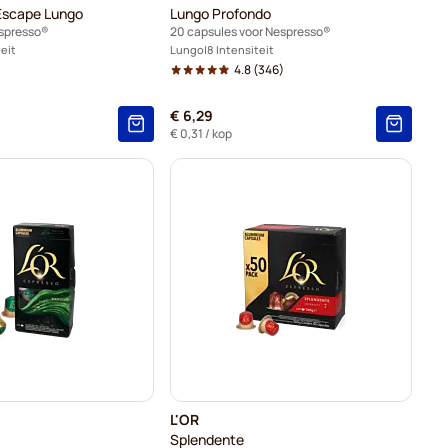
Escape Lungo
Lungo Profondo
espresso®
20 capsules voor Nespresso®
teit
Lungo
8 Intensiteit
4.8
(346)
€ 6,29
€ 0,31
/ kop
L'OR
Splendente