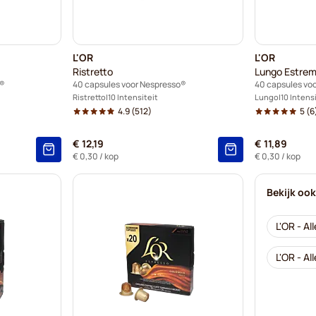
L'OR
L'OR
Ristretto
Lungo Estre
o®
40 capsules voor Nespresso®
40 capsules vo
Ristretto
10 Intensiteit
Lungo
10 Intens
4.9
(512)
5
(6
€ 12,19
€ 11,89
€ 0,30
/ kop
€ 0,30
/ kop
Bekijk oo
L'OR - All
L'OR - Al