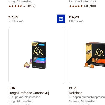
Lungo
3 Intensiteit
Ristretto
9 Intensiteit
4.6
(202)
4.8
(300)
€ 3,29
€ 6,29
€ 0,33
/ kop
€ 0,31
/ kop
L'OR
L'OR
Lungo Profondo Cafeïnevrij
Delizioso
10 cups voor Nespresso®
50 capsules voor Nespress
Lungo
8 Intensiteit
Espresso
5 Intensiteit