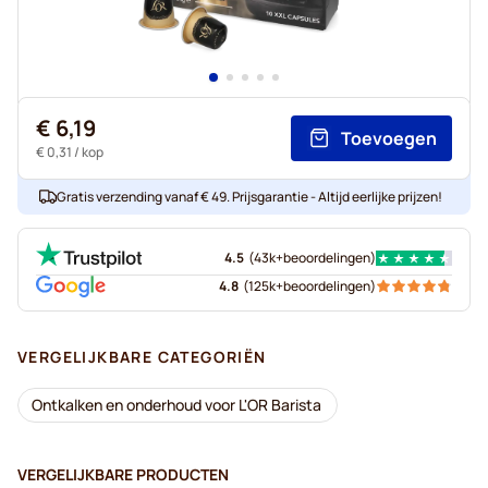
€ 6,19
Toevoegen
€ 0,31
/ kop
Gratis verzending vanaf € 49. Prijsgarantie - Altijd eerlijke prijzen!
4.5
(
43k+
beoordelingen
)
4.8
(
125k+
beoordelingen
)
VERGELIJKBARE CATEGORIËN
Ontkalken en onderhoud voor L'OR Barista
VERGELIJKBARE PRODUCTEN