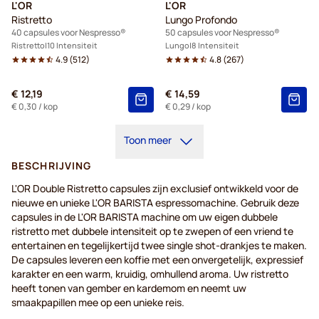
L'OR
L'OR
Ristretto
Lungo Profondo
40 capsules voor Nespresso®
50 capsules voor Nespresso®
Ristretto
10 Intensiteit
Lungo
8 Intensiteit
4.9
(
512
)
4.8
(
267
)
€ 12,19
€ 14,59
€ 0,30
/ kop
€ 0,29
/ kop
Toon meer
BESCHRIJVING
L'OR Double Ristretto capsules zijn exclusief ontwikkeld voor de
nieuwe en unieke L'OR BARISTA espressomachine. Gebruik deze
capsules in de L'OR BARISTA machine om uw eigen dubbele
ristretto met dubbele intensiteit op te zwepen of een vriend te
entertainen en tegelijkertijd twee single shot-drankjes te maken.
De capsules leveren een koffie met een onvergetelijk, expressief
karakter en een warm, kruidig, omhullend aroma. Uw ristretto
heeft tonen van gember en kardemom en neemt uw
smaakpapillen mee op een unieke reis.