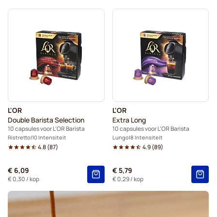
L'OR
L'OR
Double Barista Selection
Extra Long
10 capsules voor L'OR Barista
10 capsules voor L'OR Barista
Ristretto
10 Intensiteit
Lungo
8 Intensiteit
4.8
(
87
)
4.9
(
89
)
€ 6,09
€ 5,79
€ 0,30
/ kop
€ 0,29
/ kop