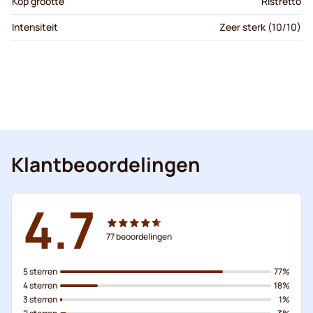
Kop grootte
Ristretto
Intensiteit
Zeer sterk (10/10)
Klantbeoordelingen
4.7
77
beoordelingen
5 sterren
77%
4 sterren
18%
3 sterren
1%