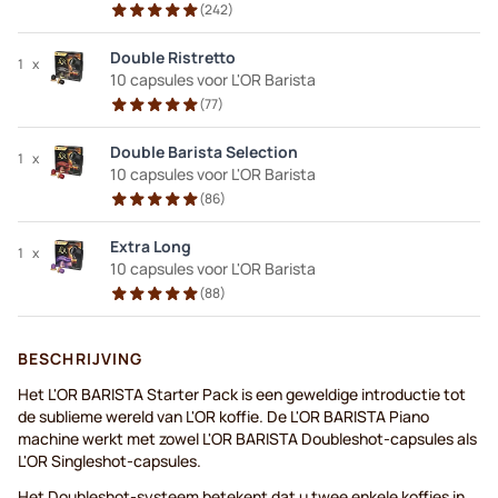
(
242
)
Double Ristretto
1
x
10 capsules voor L'OR Barista
(
77
)
Double Barista Selection
1
x
10 capsules voor L'OR Barista
(
86
)
Extra Long
1
x
10 capsules voor L'OR Barista
(
88
)
BESCHRIJVING
Het L'OR BARISTA Starter Pack is een geweldige introductie tot
de sublieme wereld van L'OR koffie. De L'OR BARISTA Piano
machine werkt met zowel L'OR BARISTA Doubleshot-capsules als
L'OR Singleshot-capsules.
Het Doubleshot-systeem betekent dat u twee enkele koffies in