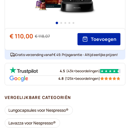
€ 110,00
Normale prijs
€ 118,07
Toevoegen
Vanaf
Gratis verzending vanaf € 49. Prijsgarantie - Altijd eerlijke prijzen!
4.5
(
43k+
beoordelingen
)
4.8
(
125k+
beoordelingen
)
VERGELIJKBARE CATEGORIËN
Lungocapsules voor Nespresso®
Lavazza voor Nespresso®