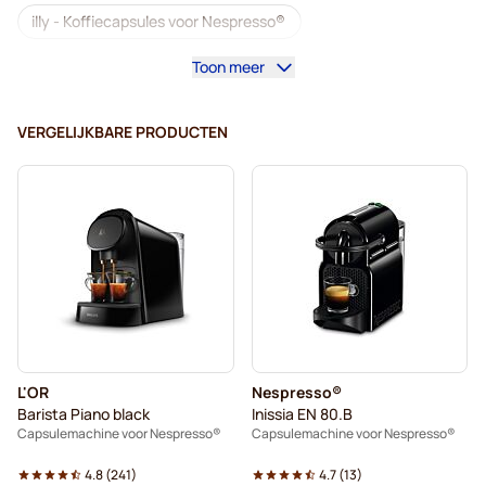
illy - Koffiecapsules voor Nespresso®
Toon meer
Café Royal - Koffiecapsules voor Nespresso®
Accessoires voor Nespresso®
VERGELIJKBARE PRODUCTEN
Koffieverrijkers voor Nespresso®
Ontkalken en onderhoud voor Nespresso®
L'OR - Koffiecapsules voor Nespresso®
Segafredo - Koffiecapsules voor Nespresso®
Café René - Koffiecapsules voor Nespresso®
L'OR
Nespresso®
Caffè Borbone voor Nespresso®
Barista Piano black
Inissia EN 80.B
Capsulemachine voor Nespresso®
Capsulemachine voor Nespresso®
Capsules voor Nespresso®
4.8
(
241
)
4.7
(
13
)