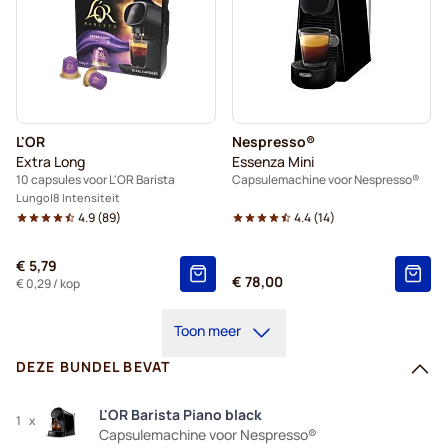
L'OR
Nespresso®
Extra Long
Essenza Mini
10 capsules voor L'OR Barista
Capsulemachine voor Nespresso®
Lungo
8 Intensiteit
4.9
(
89
)
4.4
(
14
)
€ 5,79
€ 78,00
€ 0,29
/ kop
Toon meer
DEZE BUNDEL BEVAT
L'OR Barista Piano black
1
x
Capsulemachine voor Nespresso®