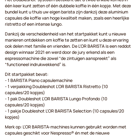
één keer kunt zetten of één dubbele koffie in één kopje. Met deze
bundel kunt u thuis uw eigen barista zijn dankzij deze aluminium
capsules die koffie van hoge kwaliteit maken, zoals een heerlijke
ristretto of een intense lungo.
Dankzij de verscheidenheid van het startpakket kunt u nieuwe
manieren ontdekken om koffie te zetten en kunt u deze ervaring
ook delen met familie en vrienden. De L'OR BARISTA is een reddot
design winnaar 2021 en werd door de jury erkend als een
espressomachine die zowel “de zintuigen aanspreekt” als
“functioneel indrukwekkend” is.
Dit startpakket bevat:
- 1 BARISTA Piano capsulemachine
- 1 verpakking Doubleshot L'OR BARISTA Ristretto (10
capsules/20 kopjes)
- 1 pak Doubleshot L'OR BARISTA Lungo Profondo (10
capsules/20 kopjes)
- 1 pakje Doubleshot L'OR BARISTA Selection (10 capsules/20
kopjes)
Merk op: L'OR BARISTA-machines kunnen gebruikt worden met
capsules geschikt voor Nespresso® én met de nieuwe