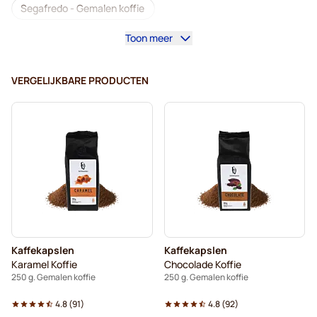
Segafredo - Gemalen koffie
Toon meer
Kaffekapslen - Gemalen koffie
VERGELIJKBARE PRODUCTEN
Kaffekapslen
Kaffekapslen
Karamel Koffie
Chocolade Koffie
250 g. Gemalen koffie
250 g. Gemalen koffie
4.8
(
91
)
4.8
(
92
)