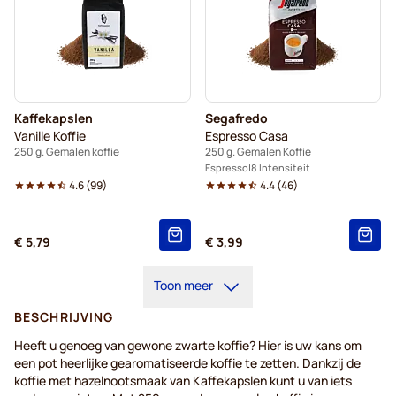
Kaffekapslen
Segafredo
Vanille Koffie
Espresso Casa
250 g. Gemalen koffie
250 g. Gemalen Koffie
Espresso
8 Intensiteit
4.6
(
99
)
4.4
(
46
)
€ 5,79
€ 3,99
Toon meer
BESCHRIJVING
Heeft u genoeg van gewone zwarte koffie? Hier is uw kans om
een pot heerlijke gearomatiseerde koffie te zetten. Dankzij de
koffie met hazelnootsmaak van Kaffekapslen kunt u van iets