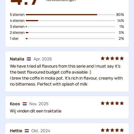
5 sterren
80%
4 sterren
14%
3 sterren
1%
2 sterren
3%
1 ster
2%
Natalia
Apr. 2026
We have tried all flavours from this serie and I must say it's
the best flavoured budget coffe avaiable :)
I brew the coffe in moka pot. It's rich in flavour, creamy with
no bitterness. Perfect with splash of milk
Koos
Nov. 2025
Wij vinden dit een traktatie
Hettie
Okt. 2024