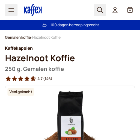
Zoek
Cart
100 dagen herroepingsrecht
Gratis verzending vanaf € 49
Ga naar de inhoud
Gemalen koffie
Hazelnoot Koffie
Kaffekapslen
Hazelnoot Koffie
250 g. Gemalen koffie
4.7
(146)
Veel gekocht