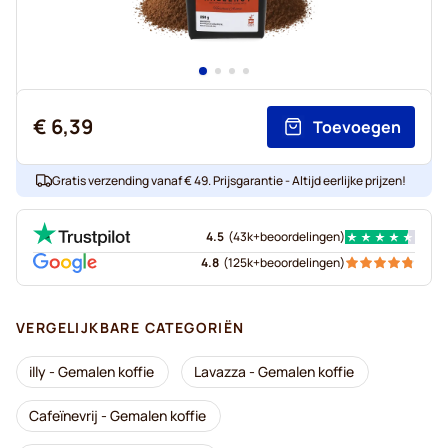
€ 6,39
Toevoegen
Gratis verzending vanaf € 49. Prijsgarantie - Altijd eerlijke prijzen!
4.5
(
43k+
beoordelingen
)
4.8
(
125k+
beoordelingen
)
VERGELIJKBARE CATEGORIËN
illy - Gemalen koffie
Lavazza - Gemalen koffie
Cafeïnevrij - Gemalen koffie