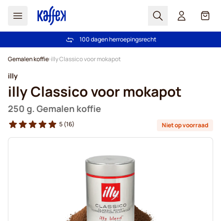
Zoek
Cart
100 dagen herroepingsrecht
Gratis verzending vanaf € 49
Ga naar de inhoud
Gemalen koffie
illy Classico voor mokapot
illy
illy Classico voor mokapot
250 g. Gemalen koffie
5
(16)
Niet op voorraad