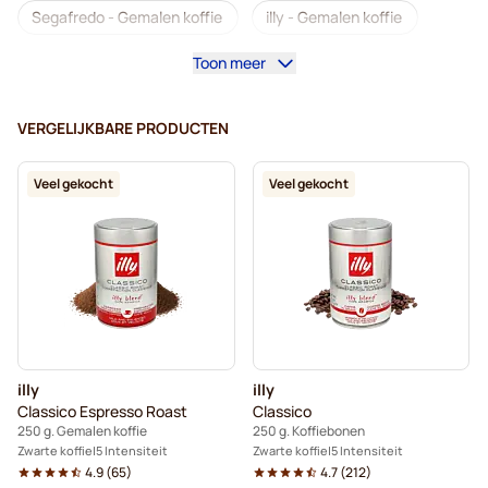
Segafredo - Gemalen koffie
illy - Gemalen koffie
Toon meer
Gemalen koffie
Kaffekapslen - Gemalen koffie
VERGELIJKBARE PRODUCTEN
Veel gekocht
Veel gekocht
illy
illy
Classico Espresso Roast
Classico
250 g. Gemalen koffie
250 g. Koffiebonen
Zwarte koffie
5 Intensiteit
Zwarte koffie
5 Intensiteit
4.9
(
65
)
4.7
(
212
)