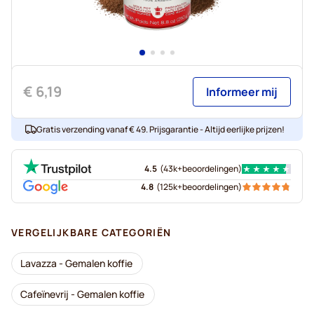
€ 6,19
Informeer mij
Gratis verzending vanaf € 49. Prijsgarantie - Altijd eerlijke prijzen!
4.5
(
43k+
beoordelingen
)
4.8
(
125k+
beoordelingen
)
VERGELIJKBARE CATEGORIËN
Lavazza - Gemalen koffie
Cafeïnevrij - Gemalen koffie