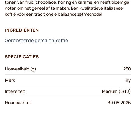
tonen
van fruit,
chocolade
, honing
en
karamel
en
heeft
bloemige
noten
om het
geheel
af
te
maken
. Een
kwalitatieve
Italiaanse
koffie
voor
een
traditionele
Italiaanse
zetmethode
!
INGREDIËNTEN
Geroosterde gemalen koffie
SPECIFICATIES
Hoeveelheid (g)
250
Merk
illy
Intensiteit
Medium (5/10)
Houdbaar tot
30.05.2026