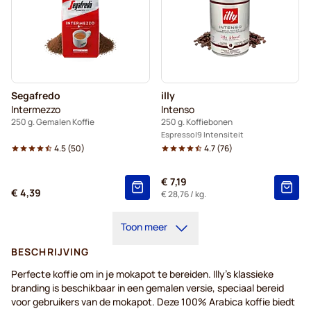
Segafredo
illy
Intermezzo
Intenso
250 g. Gemalen Koffie
250 g. Koffiebonen
Espresso
9 Intensiteit
4.5
(
50
)
4.7
(
76
)
€ 7,19
€ 4,39
€ 28,76
/ kg.
Toon meer
BESCHRIJVING
Perfecte
koffie
om in je
mokapot
te
bereiden
.
Illy
's
klassieke
branding is
beschikbaar
in
een
gemalen
versie
,
speciaal
bereid
voor
gebruikers
van de
mokapot
.
Deze
100% Arabica
koffie
biedt