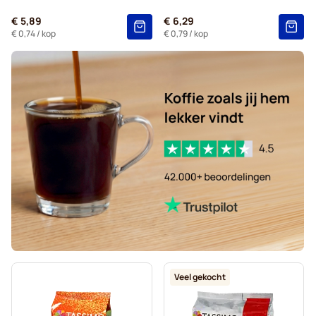
Chocolademelk en thee voor Tassimo®
€ 5,89
€ 6,29
Gevalia - Koffiecapsules voor Tassimo
€ 0,74
/ kop
€ 0,79
/ kop
Veel gekocht