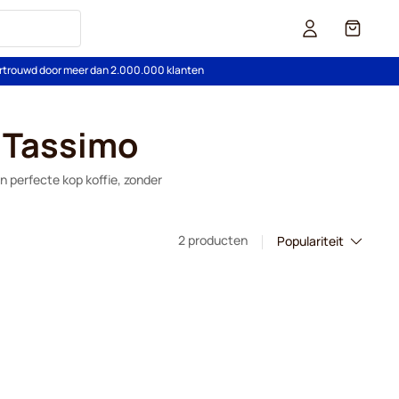
Cart
rtrouwd door meer dan 2.000.000 klanten
r Tassimo
n perfecte kop koffie, zonder
2 producten