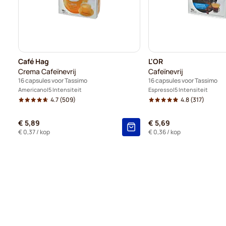
Café Hag
L'OR
Crema Cafeïnevrij
Cafeïnevrij
16 capsules voor Tassimo
16 capsules voor Tassimo
Americano
5 Intensiteit
Espresso
5 Intensiteit
4.7
(509)
4.8
(317)
€ 5,89
€ 5,69
€ 0,37
/ kop
€ 0,36
/ kop