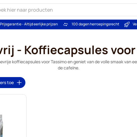
Prijsgarantie - Altijd eerlijke prijzen
100 dagen herroepingsrecht
Ve
rij - Koffiecapsules voo
vrije koffiecapsules voor Tassimo en geniet van de volle smaak van ee
de cafeïne.
ters toe