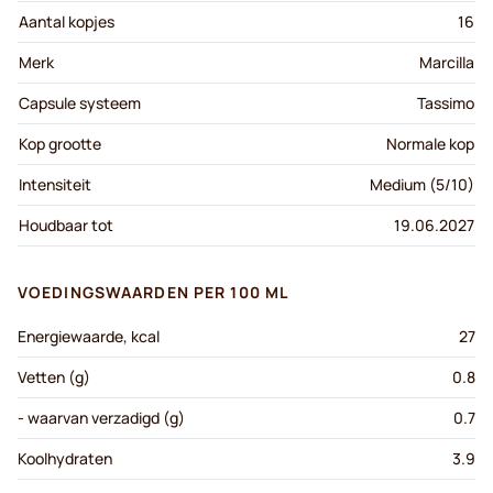
Aantal kopjes
16
Merk
Marcilla
Capsule systeem
Tassimo
Kop grootte
Normale kop
Intensiteit
Medium (5/10)
Houdbaar tot
19.06.2027
VOEDINGSWAARDEN PER 100 ML
Energiewaarde, kcal
27
Vetten (g)
0.8
- waarvan verzadigd (g)
0.7
Koolhydraten
3.9