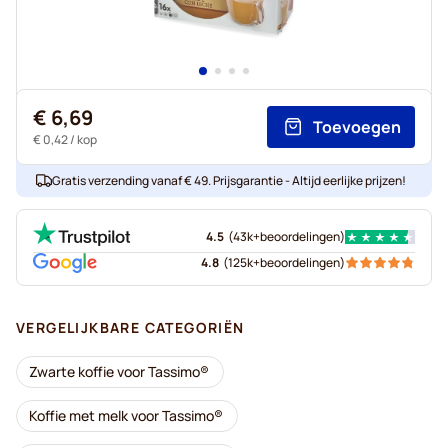
€ 6,69
Toevoegen
€ 0,42
/ kop
Gratis verzending vanaf € 49. Prijsgarantie - Altijd eerlijke prijzen!
4.5
(
43k+
beoordelingen
)
4.8
(
125k+
beoordelingen
)
VERGELIJKBARE CATEGORIËN
Zwarte koffie voor Tassimo®
Koffie met melk voor Tassimo®