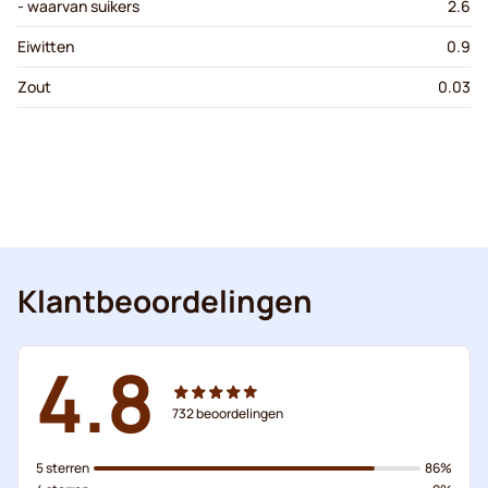
- waarvan suikers
2.6
Eiwitten
0.9
Zout
0.03
Klantbeoordelingen
4.8
732
beoordelingen
5 sterren
86%