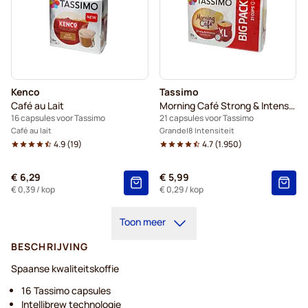
Kenco
Tassimo
Café au Lait
Morning Café Strong & Intense XL
16 capsules voor Tassimo
21 capsules voor Tassimo
Café au lait
Grande
8 Intensiteit
4.9
(
19
)
4.7
(
1.950
)
€ 6,29
€ 5,99
€ 0,39
/ kop
€ 0,29
/ kop
Toon meer
BESCHRIJVING
Spaanse kwaliteitskoffie
16 Tassimo capsules
Intellibrew technologie