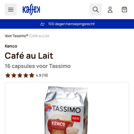
Zoek
Cart
100 dagen herroepingsrecht
Gratis verzending vanaf € 49
Ga naar de inhoud
Voor Tassimo®
Café au Lait
Kenco
Café au Lait
16 capsules voor Tassimo
4.9
(19)