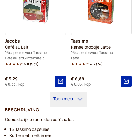
Jacobs
Tassimo
Café au Lait
Kaneelbroodje Latte
16 capsules voor Tassimo
16 capsules voor Tassimo
Café au lait
5 Intensiteit
Latte
4.8
(
531
)
4.3
(
74
)
€ 5,29
€ 6,89
€ 0,33
/ kop
€ 0,86
/ kop
Toon meer
BESCHRIJVING
Gemakkelijk te bereiden café au lait!
16 Tassimo capsules
Koffie met melk in één