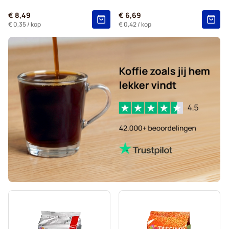
Marcilla - Koffiecapsules voor Tassimo
Voor Tassimo®
€ 8,49
€ 6,69
Chocolademelk en thee voor Tassimo®
€ 0,35
/ kop
€ 0,42
/ kop
Gevalia - Koffiecapsules voor Tassimo