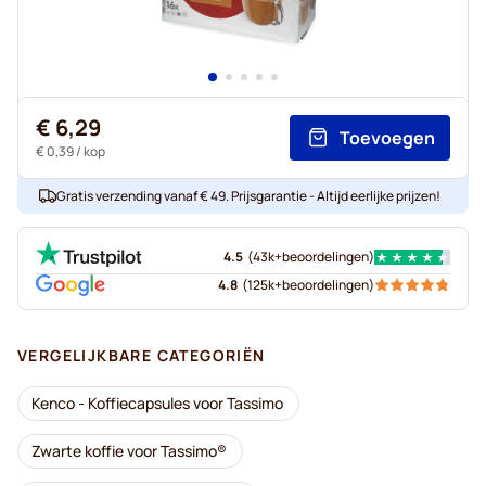
€ 6,29
Toevoegen
€ 0,39
/ kop
Gratis verzending vanaf € 49. Prijsgarantie - Altijd eerlijke prijzen!
4.5
(
43k+
beoordelingen
)
4.8
(
125k+
beoordelingen
)
VERGELIJKBARE CATEGORIËN
Kenco - Koffiecapsules voor Tassimo
Zwarte koffie voor Tassimo®