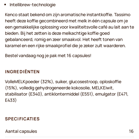
Intellibrew-technologie
Kenco staat bekend om zijn aromatische instantkoffie. Tassimo
heeft deze koffie gecombineerd met melk in één capsule om je
een gemakkelijke oplossing voor kwaliteitsvolle café au lait aan te
bieden. Bij het zetten is deze melkachtige koffie goed
gebalanceerd, romig en zeer smaakvol. Het heeft tonen van
karamel en een rijke smaakprofiel die je zeker zult waarderen.
Bestel vandaag nog je pak met 16 capsules!
INGREDIËNTEN
VolleMELKpoeder (32%), suiker, glucosestroop, oploskoffie
(15%), volledig gehydrogeneerde kokosolie, MELKEiwit,
stabilisator (E340), antiklontermiddel (E551), emulgator (E471,
E433)
SPECIFICATIES
Aantal capsules
16