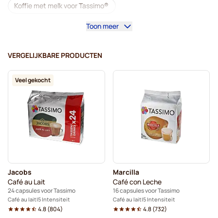
Koffie met melk voor Tassimo®
Toon meer
Koffiemachines voor Tassimo®
Accessoires voor Tassimo®
VERGELIJKBARE PRODUCTEN
Cafeïnevrij - Koffiecapsules voor Tassimo
Veel gekocht
Koffieverrijkers voor Tassimo
Ontkalken en onderhoud voor Tassimo
L'OR - Koffiecapsules voor Tassimo
Jacobs - Koffiecapsules voor Tassimo
Jacobs
Marcilla
Voor Tassimo® capsules
Café au Lait
Café con Leche
24 capsules voor Tassimo
16 capsules voor Tassimo
Friele - Koffiecapsules voor Tassimo
Café au lait
5 Intensiteit
Café au lait
5 Intensiteit
4.8
(
804
)
4.8
(
732
)