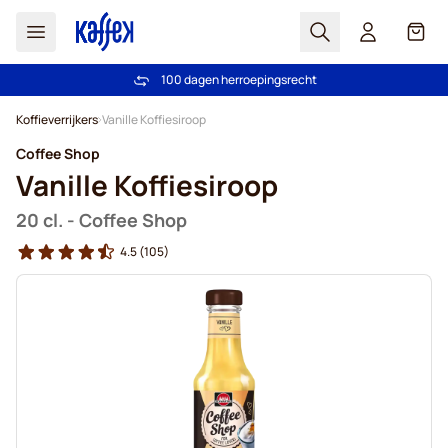
Zoek
Cart
100 dagen herroepingsrecht
Gratis verzending vanaf € 49
Ga naar de inhoud
Koffieverrijkers
Vanille Koffiesiroop
Coffee Shop
Vanille Koffiesiroop
20 cl. - Coffee Shop
4.5
(105)