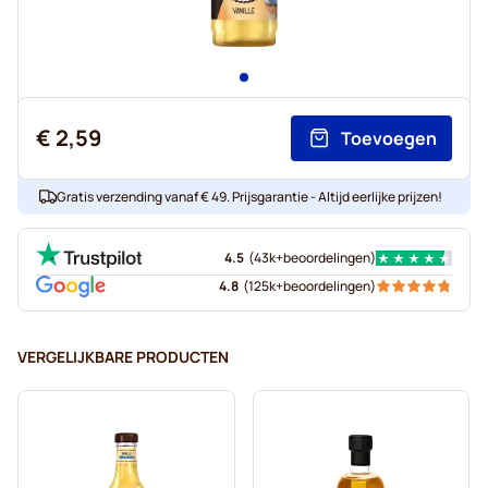
€ 2,59
Toevoegen
Gratis verzending vanaf € 49. Prijsgarantie - Altijd eerlijke prijzen!
4.5
(
43k+
beoordelingen
)
4.8
(
125k+
beoordelingen
)
VERGELIJKBARE PRODUCTEN