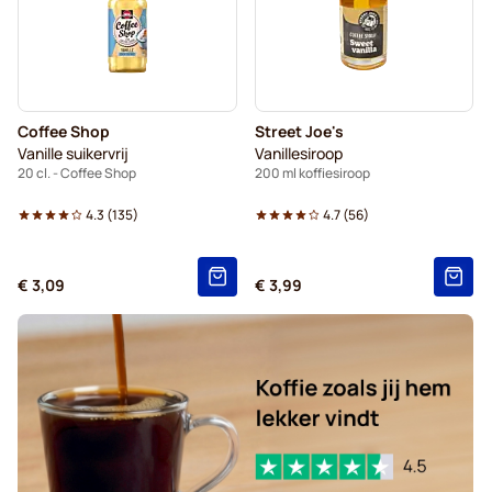
Coffee Shop
Street Joe's
Vanille suikervrij
Vanillesiroop
20 cl. - Coffee Shop
200 ml koffiesiroop
4.3
(
135
)
4.7
(
56
)
€ 3,09
€ 3,99