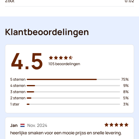
Zout
0.02
Klantbeoordelingen
4.5
105
beoordelingen
5 sterren
75%
4 sterren
9%
3 sterren
8%
2 sterren
5%
1 ster
3%
Jan
Nov. 2024
heerlijke smaken voor een mooie prijss en snelle levering.