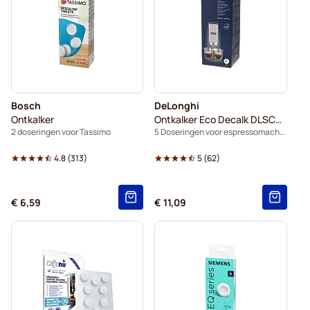
Bosch
DeLonghi
Ontkalker
Ontkalker Eco Decalk DLSC500
2 doseringen voor Tassimo
5 Doseringen voor espressomachine
4.8
(
313
)
5
(
62
)
€ 6,59
€ 11,09