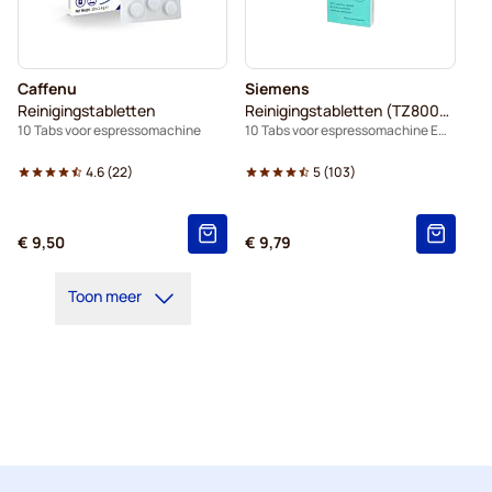
Caffenu
Siemens
Reinigingstabletten
Reinigingstabletten (TZ80001B)
10 Tabs voor espressomachine
10 Tabs voor espressomachine EQ.series
4.6
(
22
)
5
(
103
)
€ 9,50
€ 9,79
Toon meer