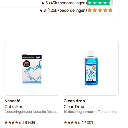
4.5
(
43k+
beoordelingen
)
4.8
(
125k+
beoordelingen
)
N
Nescafé
Clean drop
Ontkalker
Clean Drop
2 doseringen voor Nescafé Dolce Gusto
10 doseringen voor koffiemachinen
4.8
(
436
)
4.7
(
37
)