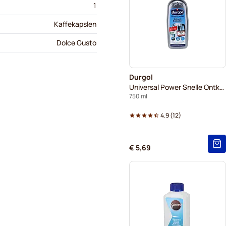
1
Kaffekapslen
Dolce Gusto
Durgol
Universal Power Snelle Ontkalker
750 ml
4.9
(
12
)
€ 5,69