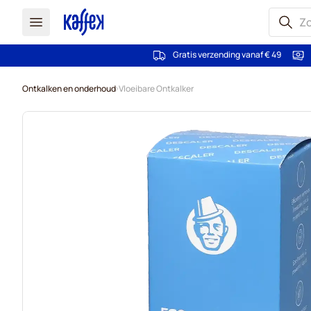
Gratis verzending vanaf € 49
Ga naar de inhoud
Ontkalken en onderhoud
Vloeibare Ontkalker