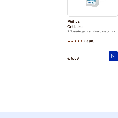
Philips
Ontkalker
2 Doseringen van vloeibare ontkalking
4.8
(
81
)
€ 6,89