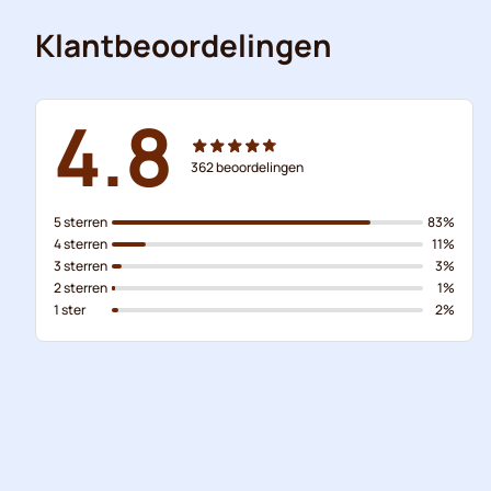
Klantbeoordelingen
4.8
362
beoordelingen
5 sterren
83%
4 sterren
11%
3 sterren
3%
2 sterren
1%
1 ster
2%