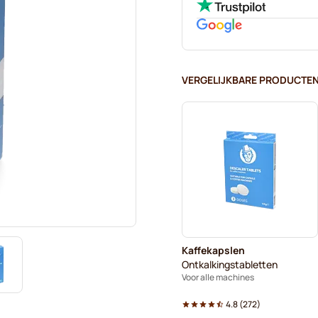
VERGELIJKBARE PRODUCTE
Kaffekapslen
Ontkalkingstabletten
Voor alle machines
4.8
(
272
)