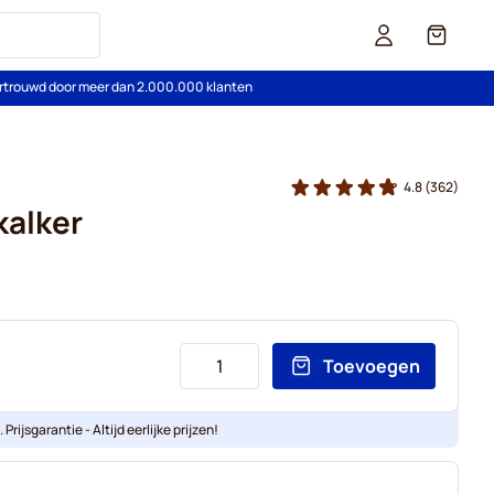
Cart
rtrouwd door meer dan 2.000.000 klanten
4.8
(362)
kalker
Toevoegen
Prijsgarantie - Altijd eerlijke prijzen!