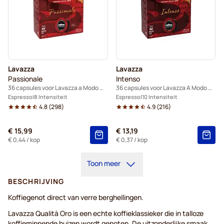
Lavazza
Lavazza
Passionale
Intenso
36 capsules voor Lavazza a Modo Mio
36 capsules voor Lavazza A Modo Mio
Espresso
8 Intensiteit
Espresso
10 Intensiteit
4.8
(
298
)
4.9
(
216
)
€ 15,99
€ 13,19
€ 0,44
/ kop
€ 0,37
/ kop
Toon meer
BESCHRIJVING
Koffiegenot direct van verre berghellingen.
Lavazza Qualità Oro is een echte koffieklassieker die in talloze
koffieminnende huizen wordt genoten. De uitzonderlijke smaak