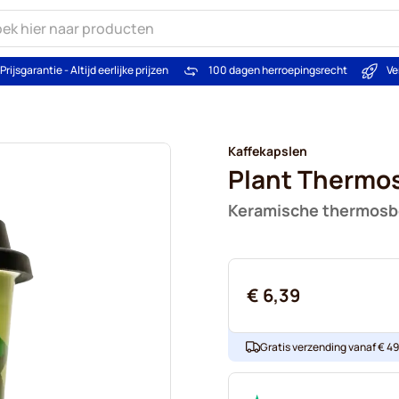
Prijsgarantie - Altijd eerlijke prijzen
100 dagen herroepingsrecht
Ve
Kaffekapslen
Plant Thermo
Keramische thermosb
€ 6,39
Gratis verzending vanaf € 49. 