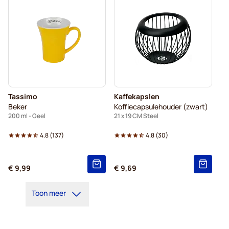
Tassimo
Kaffekapslen
Beker
Koffiecapsulehouder (zwart)
200 ml - Geel
21 x 19 CM Steel
4.8
(
137
)
4.8
(
30
)
€ 9,99
€ 9,69
Toon meer