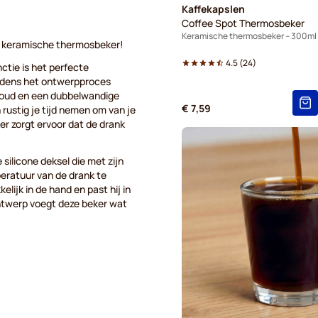
Kaffekapslen
Coffee Spot Thermosbeker
Keramische thermosbeker – 300ml
ze keramische thermosbeker!
4.5
(
24
)
ctie is het perfecte
Tijdens het ontwerpproces
houd en een dubbelwandige
€ 7,59
n rustig je tijd nemen om van je
er zorgt ervoor dat de drank
silicone deksel die met zijn
eratuur van de drank te
ijk in de hand en past hij in
ntwerp voegt deze beker wat