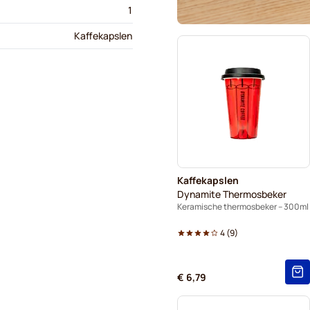
1
Kaffekapslen
Kaffekapslen
Dynamite Thermosbeker
Keramische thermosbeker – 300ml
4
(
9
)
€ 6,79