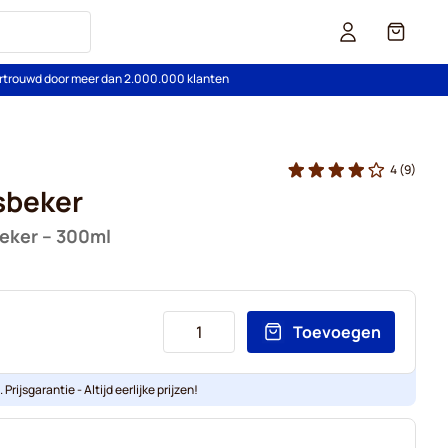
Cart
rtrouwd door meer dan 2.000.000 klanten
4
(9)
sbeker
eker – 300ml
Toevoegen
Prijsgarantie - Altijd eerlijke prijzen!