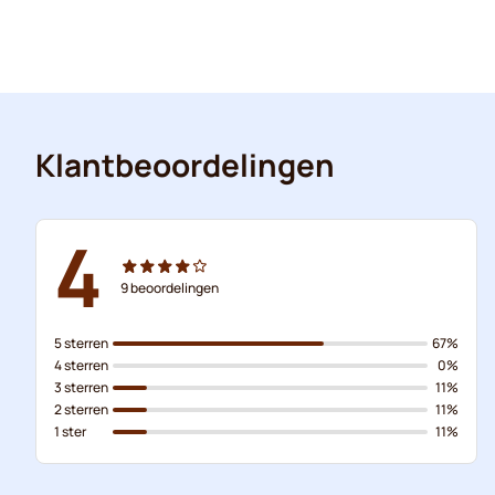
Klantbeoordelingen
4
9
beoordelingen
5 sterren
67%
4 sterren
0%
3 sterren
11%
2 sterren
11%
1 ster
11%