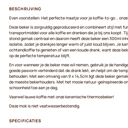
BESCHRIJVING
Even voorstellen: Het perfecte maatje voor je koffie-to-go .. on
Deze beker is zorgvuldig geproduceerd en combineert stijl met fun
transportmiddel voor alle koffie en dranken die je bij ons koopt. 
stond gemak centraal en daarom heeft deze beker een 300ml in
isolatie, zodat je drankjes langer warm of juist koud blijven. Je ka
ochtendkoffie te genieten of van een koude drank, want deze bek
op de perfecte temperatuur blijft.
En voor wanneer je de beker mee wil nemen, gebruik je de handige 
goede pasvorm verhinderd dat de drank lekt, en helpt om de temp
behouden. Met een omvang van 9 x 14,5cm ligt deze beker gemakkel
de meeste bekerhouders. Met het mooie natuur-geïnspireerde o
schoonheid toe aan je dag.
Vaarwel lauwe koffie met onze keramische thermosbeker!
Deze mok is niet vaatwasserbestendig.
SPECIFICATIES