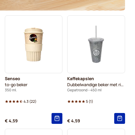
Senseo
Kaffekapslen
to-go beker
Dubbelwandige beker met rietje
350 ml.
Gepatroond – 450 ml
4.3
(
22
)
5
(
1
)
€ 4,59
€ 4,59