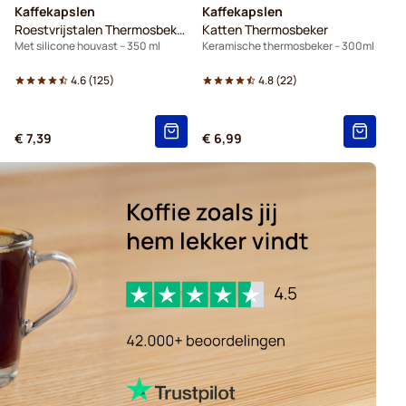
Kaffekapslen
Kaffekapslen
Roestvrijstalen Thermosbeker
Katten Thermosbeker
Met silicone houvast – 350 ml
Keramische thermosbeker – 300ml
4.6
(
125
)
4.8
(
22
)
€ 7,39
€ 6,99