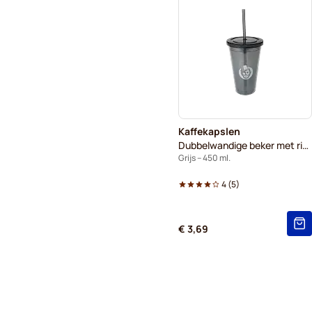
Kaffekapslen
Dubbelwandige beker met rietje
Grijs – 450 ml.
4
(
5
)
€ 3,69