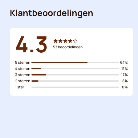
Klantbeoordelingen
4.3
53
beoordelingen
5 sterren
64%
4 sterren
11%
3 sterren
17%
2 sterren
8%
1 ster
0%