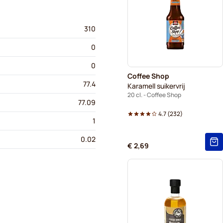
310
0
0
Coffee Shop
77.4
Karamell suikervrij
20 cl. - Coffee Shop
77.09
4.7
(
232
)
1
0.02
€ 2,69