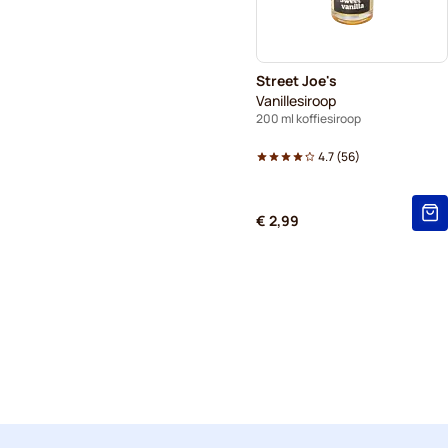
Street Joe's
Vanillesiroop
200 ml koffiesiroop
4.7
(
56
)
€ 2,99