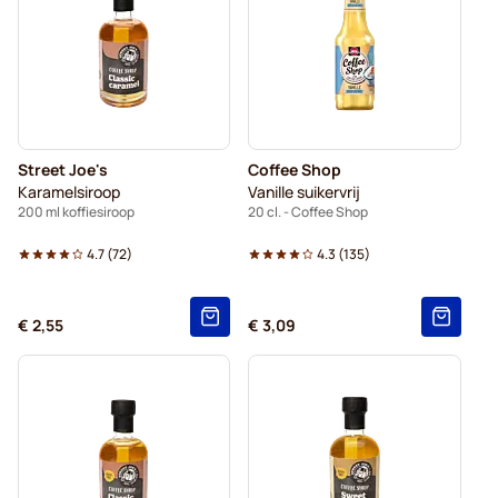
Street Joe's
Coffee Shop
Karamelsiroop
Vanille suikervrij
200 ml koffiesiroop
20 cl. - Coffee Shop
4.7
(
72
)
4.3
(
135
)
€ 2,55
€ 3,09