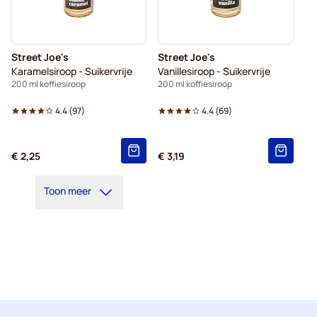
Street Joe's
Street Joe's
Karamelsiroop - Suikervrije
Vanillesiroop - Suikervrije
200 ml koffiesiroop
200 ml koffiesiroop
4.4
(
97
)
4.4
(
69
)
€ 2,25
€ 3,19
Toon meer