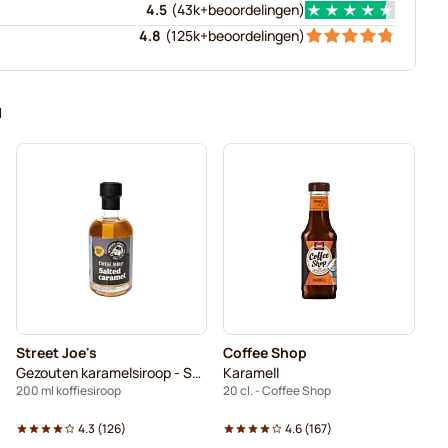
4.5
(
43k+
beoordelingen
)
4.8
(
125k+
beoordelingen
)
N
Street Joe's
Coffee Shop
Gezouten karamelsiroop - Suikervrije
Karamell
200 ml koffiesiroop
20 cl. - Coffee Shop
4.3
(
126
)
4.6
(
167
)