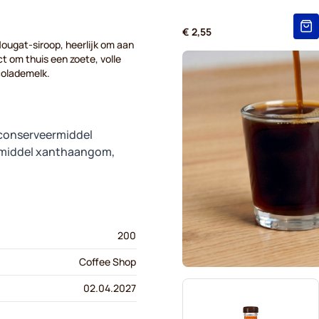
€ 2,55
ougat-siroop, heerlijk om aan
ect om thuis een zoete, volle
colademelk.
, conserveermiddel
gsmiddel xanthaangom,
200
Coffee Shop
02.04.2027