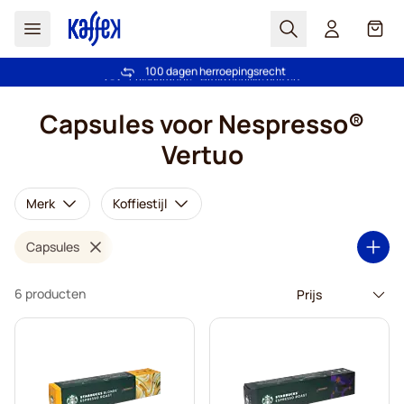
Zoek
Cart
100 dagen herroepingsrecht
Gratis verzending vanaf € 49
Ga naar de inhoud
Capsules voor Nespresso®
Vertuo
Merk
Koffiestijl
Capsules
6 producten