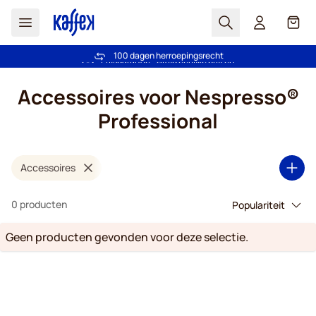
Zoek
Cart
100 dagen herroepingsrecht
Gratis verzending vanaf € 49
Ga naar de inhoud
Accessoires voor Nespresso®
Professional
Accessoires
0 producten
Geen producten gevonden voor deze selectie.