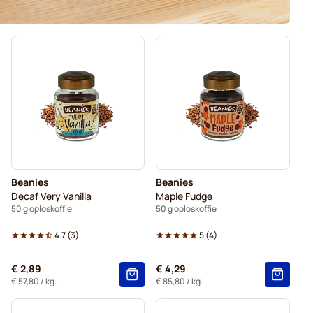
Beanies
Beanies
Decaf Very Vanilla
Maple Fudge
50 g oploskoffie
50 g oploskoffie
4.7
(
3
)
5
(
4
)
€ 2,89
€ 4,29
€ 57,80
/ kg.
€ 85,80
/ kg.