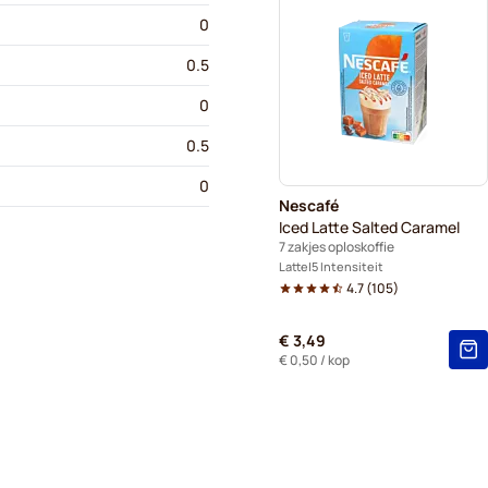
0
0.5
0
0.5
0
Nescafé
Iced Latte Salted Caramel
7 zakjes oploskoffie
Latte
5 Intensiteit
4.7
(
105
)
€ 3,49
€ 0,50
/ kop