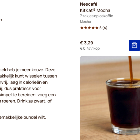
Nescafé
KitKat® Mocha
7 zakjes oploskoffie
n
Mocha
5
(
4
)
€ 3,29
€ 0,47
/ kop
Pack heb je meer keuze. Deze
akkelijk kunt wisselen tussen
vrij, laag in calorieën en
ij; dus praktisch voor
 simpel te bereiden: voeg een
 roeren. Drink ze zwart, of
gemakkelijke bundel wilt.