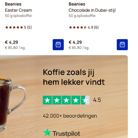
Beanies
Beanies
Easter Cream
Chocolade in Dubai-stijl
50 g oploskoffie
50 g oploskoffie
5
(
5
)
4.9
(
6
)
€ 4,29
€ 4,29
€ 85,80
/ kg.
€ 85,80
/ kg.