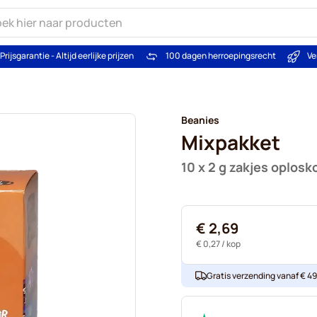
Prijsgarantie - Altijd eerlijke prijzen
100 dagen herroepingsrecht
Ve
Beanies
Mixpakket
10 x 2 g zakjes oplosko
€ 2,69
€ 0,27
/ kop
Gratis verzending vanaf € 49. 