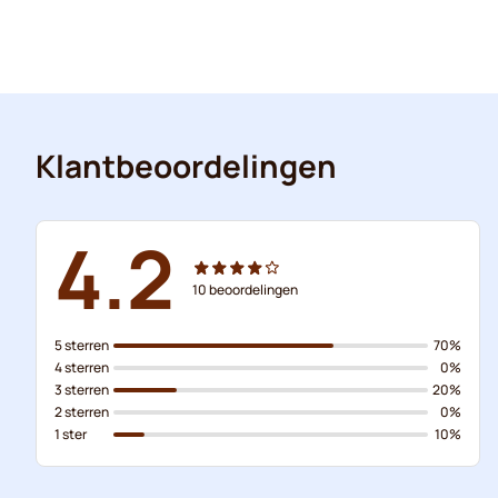
Klantbeoordelingen
4.2
10
beoordelingen
5 sterren
70%
4 sterren
0%
3 sterren
20%
2 sterren
0%
1 ster
10%