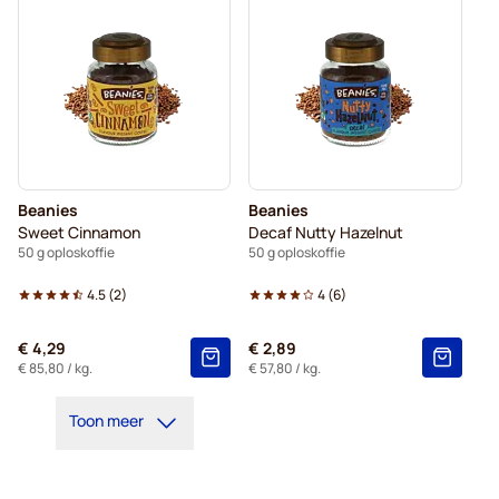
Beanies
Beanies
Sweet Cinnamon
Decaf Nutty Hazelnut
50 g oploskoffie
50 g oploskoffie
4.5
(
2
)
4
(
6
)
€ 4,29
€ 2,89
€ 85,80
/ kg.
€ 57,80
/ kg.
Toon meer