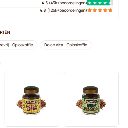
4.5
(
43k+
beoordelingen
)
4.8
(
125k+
beoordelingen
)
RIËN
evrij - Oploskoffie
Dolce Vita - Oploskoffie
N