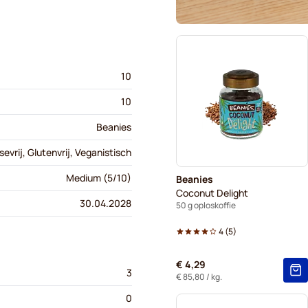
10
10
Beanies
evrij, Glutenvrij, Veganistisch
Medium (5/10)
Beanies
Coconut Delight
30.04.2028
50 g oploskoffie
4
(
5
)
€ 4,29
3
€ 85,80
/ kg.
0