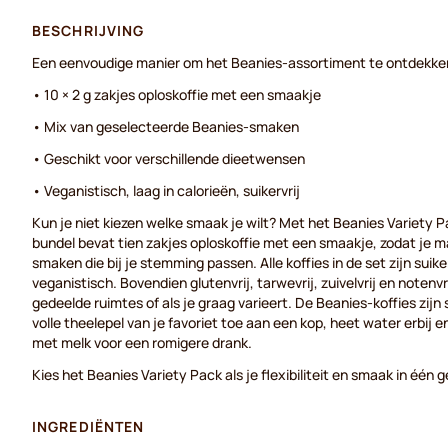
BESCHRIJVING
Een eenvoudige manier om het Beanies-assortiment te ontdekke
• 10 × 2 g zakjes oploskoffie met een smaakje
• Mix van geselecteerde Beanies-smaken
• Geschikt voor verschillende dieetwensen
• Veganistisch, laag in calorieën, suikervrij
Kun je niet kiezen welke smaak je wilt? Met het Beanies Variety 
bundel bevat tien zakjes oploskoffie met een smaakje, zodat je m
smaken die bij je stemming passen. Alle koffies in de set zijn suiker
veganistisch. Bovendien glutenvrij, tarwevrij, zuivelvrij en notenvr
gedeelde ruimtes of als je graag varieert. De Beanies-koffies zijn
volle theelepel van je favoriet toe aan een kop, heet water erbij en
met melk voor een romigere drank.
Kies het Beanies Variety Pack als je flexibiliteit en smaak in één 
INGREDIËNTEN