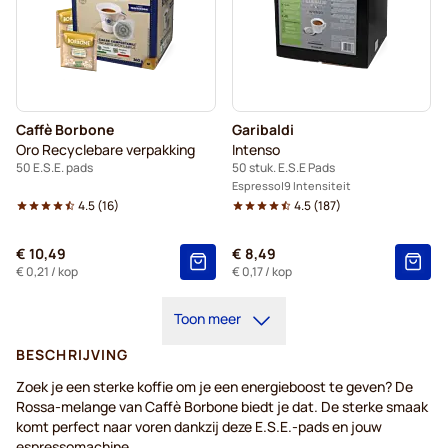
Caffè Borbone
Garibaldi
Oro Recyclebare verpakking
Intenso
50 E.S.E. pads
50 stuk. E.S.E Pads
Espresso
9 Intensiteit
4.5
(
16
)
4.5
(
187
)
€ 10,49
€ 8,49
€ 0,21
/ kop
€ 0,17
/ kop
Toon meer
BESCHRIJVING
Zoek je een sterke koffie om je een energieboost te geven? De
Rossa-melange van Caffè Borbone biedt je dat. De sterke smaak
komt perfect naar voren dankzij deze E.S.E.-pads en jouw
espressomachine.