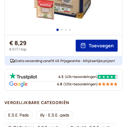
€ 8,29
Toevoegen
€ 0,17
/ kop
Gratis verzending vanaf € 49. Prijsgarantie - Altijd eerlijke prijzen!
4.5
(
43k+
beoordelingen
)
4.8
(
125k+
beoordelingen
)
VERGELIJKBARE CATEGORIËN
E.S.E. Pads
illy - E.S.E.-pads