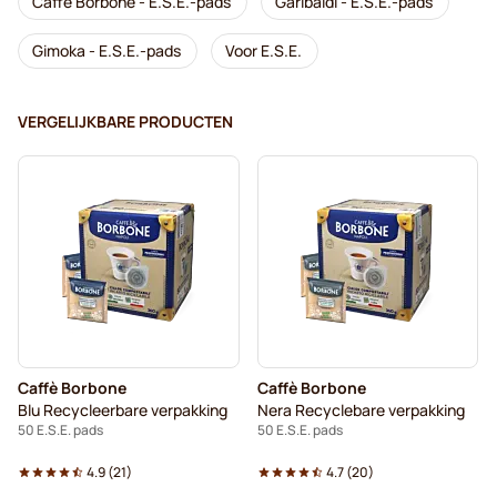
Caffè Borbone - E.S.E.-pads
Garibaldi - E.S.E.-pads
Gimoka - E.S.E.-pads
Voor E.S.E.
VERGELIJKBARE PRODUCTEN
Caffè Borbone
Caffè Borbone
Blu Recycleerbare verpakking
Nera Recyclebare verpakking
50 E.S.E. pads
50 E.S.E. pads
4.9
(
21
)
4.7
(
20
)