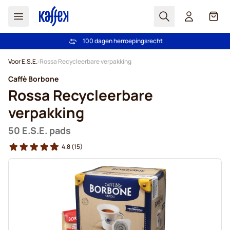
Zoek
Cart
100 dagen herroepingsrecht
Gratis verzending vanaf € 49
Ga naar de inhoud
Voor E.S.E.
Rossa Recycleerbare verpakking
Caffè Borbone
Rossa Recycleerbare
verpakking
50 E.S.E. pads
4.8
(15)