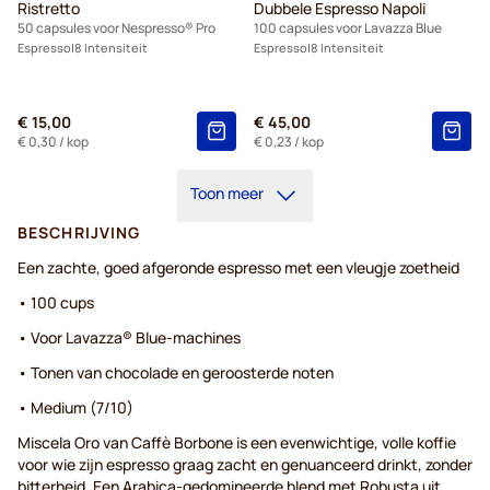
Ristretto
Dubbele Espresso Napoli
50 capsules voor Nespresso® Pro
100 capsules voor Lavazza Blue
Espresso
8 Intensiteit
Espresso
8 Intensiteit
€ 15,00
€ 45,00
€ 0,30
/ kop
€ 0,23
/ kop
Toon meer
BESCHRIJVING
Een zachte, goed afgeronde espresso met een vleugje zoetheid
• 100 cups
• Voor Lavazza® Blue-machines
• Tonen van chocolade en geroosterde noten
• Medium (7/10)
Miscela Oro van Caffè Borbone is een evenwichtige, volle koffie
voor wie zijn espresso graag zacht en genuanceerd drinkt, zonder
bitterheid. Een Arabica-gedomineerde blend met Robusta uit