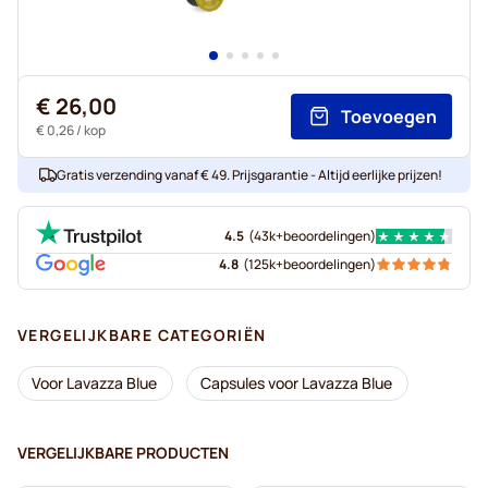
€ 26,00
Toevoegen
€ 0,26
/ kop
Gratis verzending vanaf € 49. Prijsgarantie - Altijd eerlijke prijzen!
4.5
(
43k+
beoordelingen
)
4.8
(
125k+
beoordelingen
)
VERGELIJKBARE CATEGORIËN
Voor Lavazza Blue
Capsules voor Lavazza Blue
VERGELIJKBARE PRODUCTEN