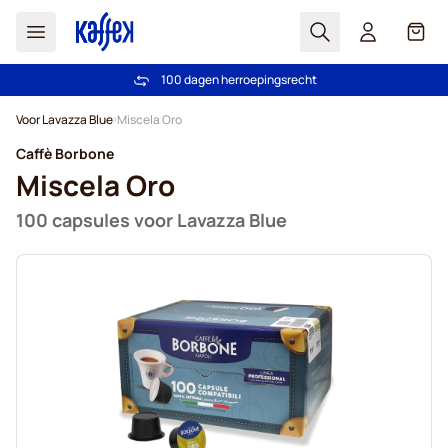
Zoek
Cart
100 dagen herroepingsrecht
Gratis verzending vanaf € 49
Ga naar de inhoud
Voor Lavazza Blue
Miscela Oro
Caffè Borbone
Miscela Oro
100 capsules voor Lavazza Blue