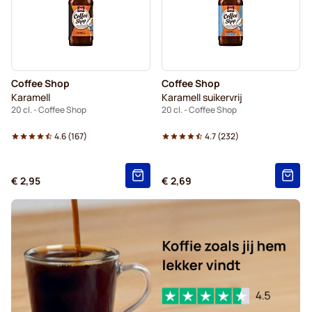
Coffee Shop
Coffee Shop
Karamell
Karamell suikervrij
20 cl. - Coffee Shop
20 cl. - Coffee Shop
4.6
(
167
)
4.7
(
232
)
€ 2,95
€ 2,69