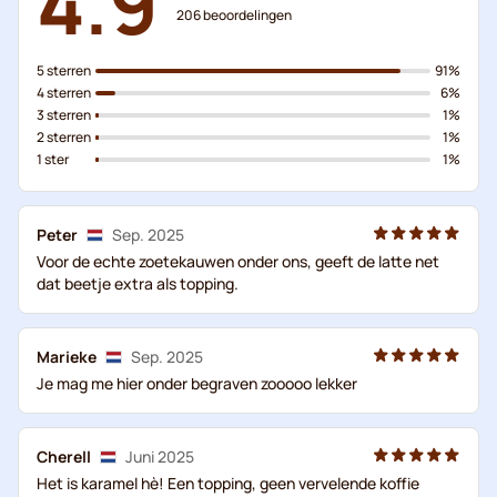
4.9
206
beoordelingen
5 sterren
91%
4 sterren
6%
3 sterren
1%
2 sterren
1%
1 ster
1%
Peter
Sep. 2025
Voor de echte zoetekauwen onder ons, geeft de latte net
dat beetje extra als topping.
Marieke
Sep. 2025
Je mag me hier onder begraven zooooo lekker
Cherell
Juni 2025
Het is karamel hè! Een topping, geen vervelende koffie