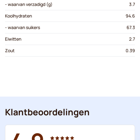
- waarvan verzadigd (g)
3.7
Koolhydraten
94.6
- waarvan suikers
67.3
Eiwitten
2.7
Zout
0.39
Klantbeoordelingen