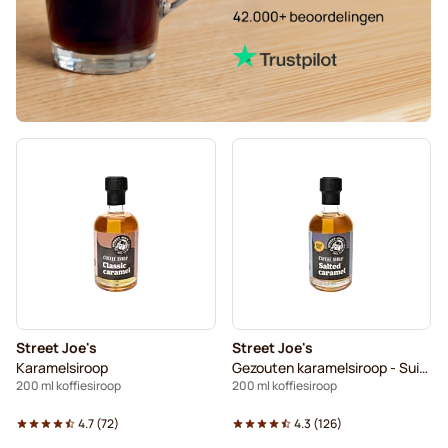
Street Joe's
Street Joe's
Karamelsiroop
Gezouten karamelsiroop - Suikervrije
200 ml koffiesiroop
200 ml koffiesiroop
4.7
(
72
)
4.3
(
126
)