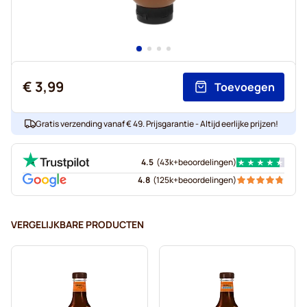
€ 3,99
Toevoegen
Gratis verzending vanaf € 49. Prijsgarantie - Altijd eerlijke prijzen!
4.5
(
43k+
beoordelingen
)
4.8
(
125k+
beoordelingen
)
VERGELIJKBARE PRODUCTEN