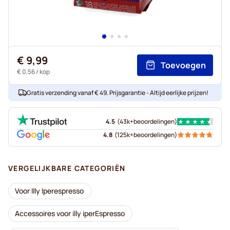
€ 9,99
Toevoegen
€ 0,56
/ kop
Gratis verzending vanaf € 49. Prijsgarantie - Altijd eerlijke prijzen!
4.5
(
43k+
beoordelingen
)
4.8
(
125k+
beoordelingen
)
VERGELIJKBARE CATEGORIËN
Voor Illy Iperespresso
Accessoires voor illy iperEspresso