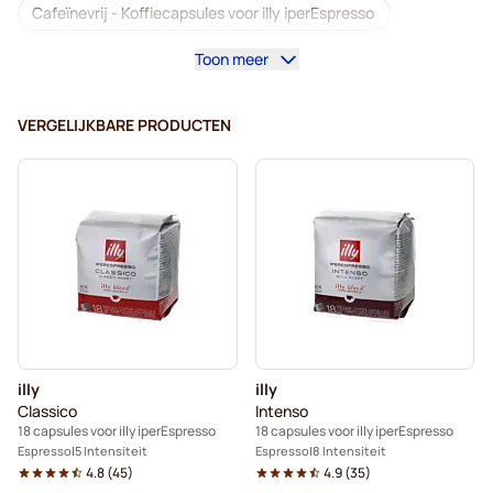
Cafeïnevrij - Koffiecapsules voor illy iperEspresso
Toon meer
Ontkalken en onderhoud voor illy IperEspresso
Koffiecapsules voor illy iperEspresso
VERGELIJKBARE PRODUCTEN
Illy Iperespresso capsules
illy
illy
Classico
Intenso
18 capsules voor illy iperEspresso
18 capsules voor illy iperEspresso
Espresso
5 Intensiteit
Espresso
8 Intensiteit
4.8
(
45
)
4.9
(
35
)