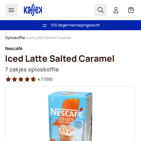
Zoek
Cart
100 dagen herroepingsrecht
Gratis verzending vanaf € 49
Ga naar de inhoud
Oploskoffie
Iced Latte Salted Caramel
Nescafé
Iced Latte Salted Caramel
7 zakjes oploskoffie
4.7
(105)