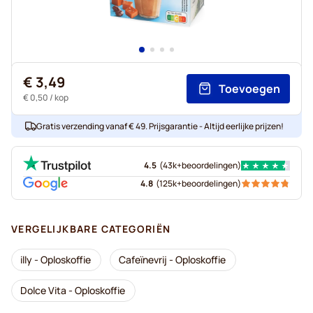
€ 3,49
Toevoegen
€ 0,50
/ kop
Gratis verzending vanaf € 49. Prijsgarantie - Altijd eerlijke prijzen!
4.5
(
43k+
beoordelingen
)
4.8
(
125k+
beoordelingen
)
VERGELIJKBARE CATEGORIËN
illy - Oploskoffie
Cafeïnevrij - Oploskoffie
Dolce Vita - Oploskoffie