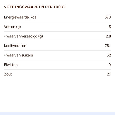
VOEDINGSWAARDEN PER 100 G
Energiewaarde, kcal
370
Vetten (g)
3
- waarvan verzadigd (g)
2.8
Koolhydraten
75.1
- waarvan suikers
62
Eiwitten
9
Zout
2.1