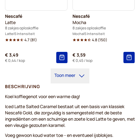
Nescafé
Nescafé
Latte
Mocha
8 zakjes oploskoffie
8 zakjes oploskoffie
Latte
5 Intensiteit
Mocha
5 Intensiteit
4.7
(
81
)
4.8
(
150
)
€ 3,49
€ 3,59
€ 0,44
/ kop
€ 0,45
/ kop
Toon meer
BESCHRIJVING
Koel koffiegenot voor een warme dag!
Iced Latte Salted Caramel bestaat uit een basis van klassiek
Nescafé Gold, die zorgvuldig is samengesteld met de beste
ingrediënten om een schuimige en zoete Iced Latte te geven, met
een vleugje gezouten karamel.
Voeg gewoon koud water toe - en eventueel ijsblokjes.