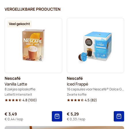
VERGELIJKBARE PRODUCTEN
Veel gekocht
Nescafé
Nescafé
Vanilla Latte
Iced Frappé
8 zakjes oploskoffie
16 capsules voor Nescafé® Dolce Gusto
Latte
5 Intensiteit
Zwarte koffie
4.8
(
100
)
4.5
(
82
)
€ 3,49
€ 5,29
€ 0,44
/ kop
€ 0,33
/ kop