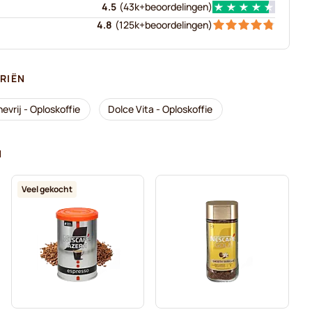
4.5
(
43k+
beoordelingen
)
4.8
(
125k+
beoordelingen
)
RIËN
evrij - Oploskoffie
Dolce Vita - Oploskoffie
N
Veel gekocht