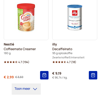
Nestlé
illy
Coffeemate Creamer
Decaffeinato
180 g.
95 g oploskoffie
Zwarte koffie
5 Intensiteit
4.7
(
194
)
4.7
(
18
)
€ 9,19
Van
€ 2,99
€ 3,59
Normale prijs
€ 96,74
/ kg.
Toon meer