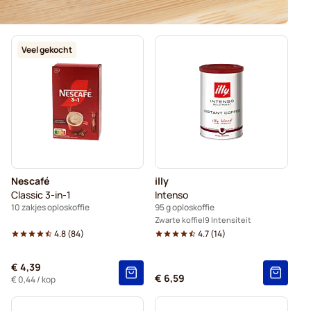
Veel gekocht
Nescafé
illy
Classic 3-in-1
Intenso
10 zakjes oploskoffie
95 g oploskoffie
Zwarte koffie
9 Intensiteit
4.8
(
84
)
4.7
(
14
)
€ 4,39
€ 6,59
€ 0,44
/ kop