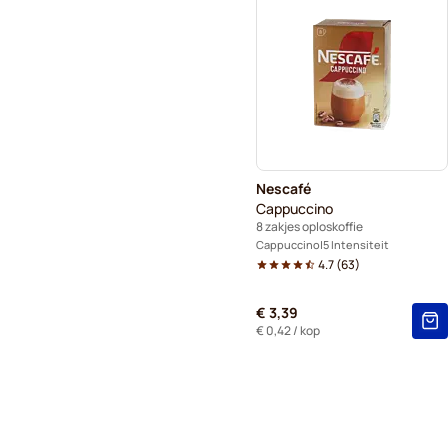
Nescafé
Cappuccino
8 zakjes oploskoffie
Cappuccino
5 Intensiteit
4.7
(
63
)
€ 3,39
€ 0,42
/ kop