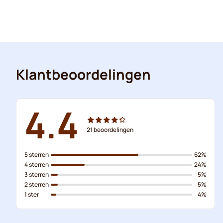
Klantbeoordelingen
4.4
21
beoordelingen
5 sterren
62%
4 sterren
24%
3 sterren
5%
2 sterren
5%
1 ster
4%