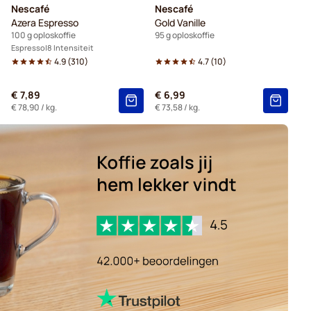
Nescafé
Nescafé
Azera Espresso
Gold Vanille
100 g oploskoffie
95 g oploskoffie
Espresso
8 Intensiteit
4.9
(
310
)
4.7
(
10
)
€ 7,89
€ 6,99
€ 78,90
/ kg.
€ 73,58
/ kg.