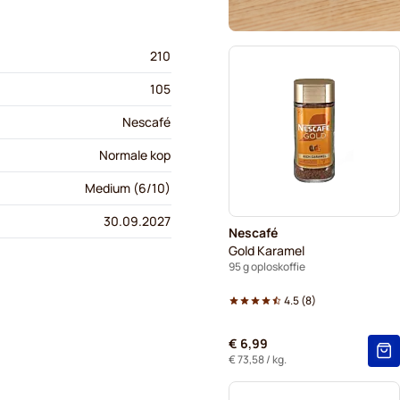
210
105
Nescafé
Normale kop
Medium (6/10)
30.09.2027
Nescafé
Gold Karamel
95 g oploskoffie
4.5
(
8
)
€ 6,99
€ 73,58
/ kg.