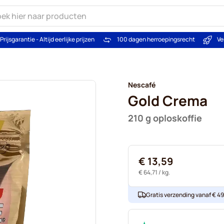
Prijsgarantie - Altijd eerlijke prijzen
100 dagen herroepingsrecht
Ve
Nescafé
Gold Crema
210 g oploskoffie
€ 13,59
€ 64,71
/ kg.
Gratis verzending vanaf € 49. 