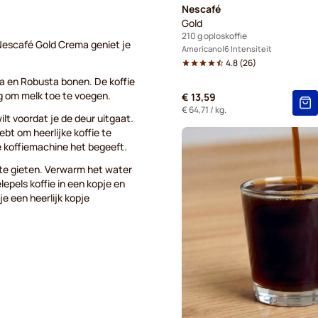
Nescafé
Gold
210 g oploskoffie
Nescafé Gold Crema geniet je
Americano
6 Intensiteit
4.8
(
26
)
a en Robusta bonen. De koffie
ig om melk toe te voegen.
€ 13,59
€ 64,71
/ kg.
wilt voordat je de deur uitgaat.
ebt om heerlijke koffie te
e koffiemachine het begeeft.
r te gieten. Verwarm het water
epels koffie in een kopje en
je een heerlijk kopje