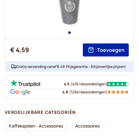
€ 4,59
Toevoegen
Gratis verzending vanaf € 49. Prijsgarantie - Altijd eerlijke prijzen!
4.5
(
43k+
beoordelingen
)
4.8
(
125k+
beoordelingen
)
VERGELIJKBARE CATEGORIËN
Kaffekapslen - Accessoires
Accessoires