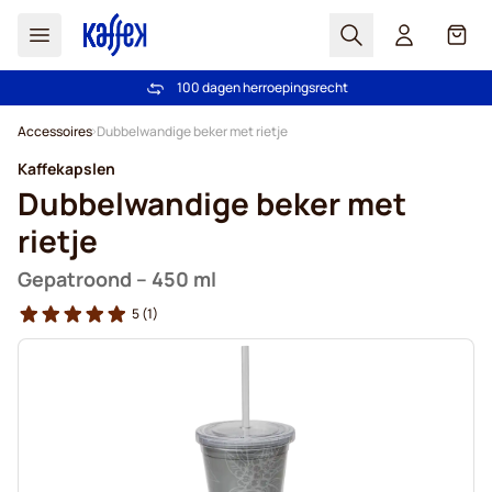
Zoek
Cart
100 dagen herroepingsrecht
Gratis verzending vanaf € 49
Ga naar de inhoud
Accessoires
Dubbelwandige beker met rietje
Kaffekapslen
Dubbelwandige beker met
rietje
Gepatroond – 450 ml
5
(1)