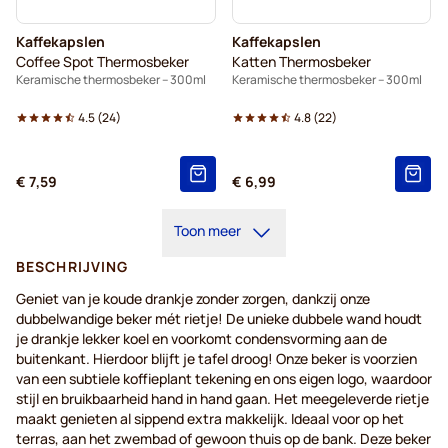
Kaffekapslen
Kaffekapslen
Coffee Spot Thermosbeker
Katten Thermosbeker
Keramische thermosbeker – 300ml
Keramische thermosbeker – 300ml
4.5
(
24
)
4.8
(
22
)
€ 7,59
€ 6,99
Toon meer
BESCHRIJVING
Geniet van je koude drankje zonder zorgen, dankzij onze
dubbelwandige beker mét rietje! De unieke dubbele wand houdt
je drankje lekker koel en voorkomt condensvorming aan de
buitenkant. Hierdoor blijft je tafel droog! Onze beker is voorzien
van een subtiele koffieplant tekening en ons eigen logo, waardoor
stijl en bruikbaarheid hand in hand gaan. Het meegeleverde rietje
maakt genieten al sippend extra makkelijk. Ideaal voor op het
terras, aan het zwembad of gewoon thuis op de bank. Deze beker