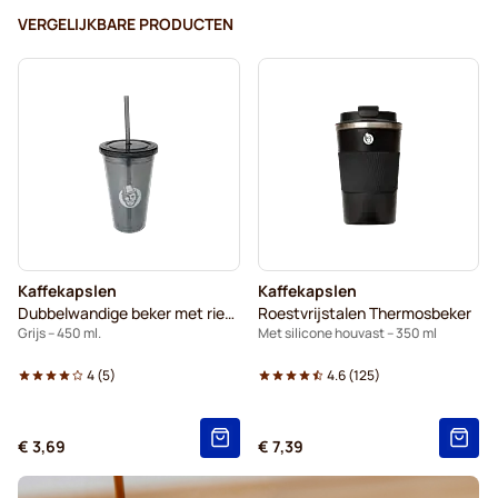
VERGELIJKBARE PRODUCTEN
Kaffekapslen
Kaffekapslen
Dubbelwandige beker met rietje
Roestvrijstalen Thermosbeker
Grijs – 450 ml.
Met silicone houvast – 350 ml
4
(
5
)
4.6
(
125
)
€ 3,69
€ 7,39