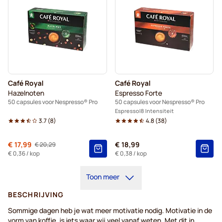
Café Royal
Café Royal
Hazelnoten
Espresso Forte
50 capsules voor Nespresso® Pro
50 capsules voor Nespresso® Pro
Espresso
8 Intensiteit
3.7
(
8
)
4.8
(
38
)
Van
€ 17,99
€ 18,99
€ 20,29
Normale prijs
€ 0,36
/ kop
€ 0,38
/ kop
Toon meer
BESCHRIJVING
Sommige dagen heb je wat meer motivatie nodig. Motivatie in de
vorm van koffie, is iets waar wij veel vanaf weten. Met dit in