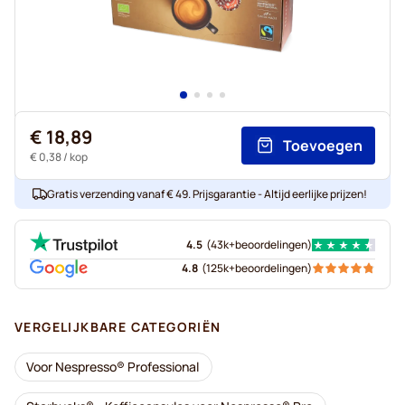
€ 18,89
Toevoegen
€ 0,38
/ kop
Gratis verzending vanaf € 49. Prijsgarantie - Altijd eerlijke prijzen!
4.5
(
43k+
beoordelingen
)
4.8
(
125k+
beoordelingen
)
VERGELIJKBARE CATEGORIËN
Voor Nespresso® Professional