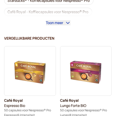
Starbucks® - Koffiecapsules voor Nespresso® Pro
Café Royal - Koffiecapsules voor Nespresso® Pro
Toon meer
Koffiemachines voor Nespresso® Professional
Accessoires voor Nespresso® Professional
VERGELIJKBARE PRODUCTEN
Cafeïnevrij - Koffiecapsules voor Nespresso® Pro
Ontkalken en onderhoud voor Nespresso® Pro
Capsules voor Nespresso® Pro
Gimoka - Capsules voor Nespresso® Pro
Koffiecapsules voor Nespresso® Pro
Café Royal
Café Royal
Kaffekapslen voor Nespresso® Professional
Espresso Bio
Lungo Forte BIO
50 capsules voor Nespresso® Pro
50 capsules voor Nespresso® Pro
Espresso
6 Intensiteit
Lungo
8 Intensiteit