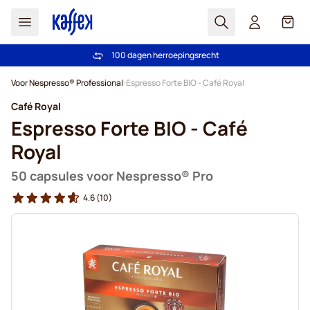
Zoek
Cart
Vertrouwd door meer dan 2.000.000 klanten
100 dagen herroepingsrecht
Gratis verzending vanaf € 49
Prijsgarantie - Altijd eerlijke prijzen
Ga naar de inhoud
Voor Nespresso® Professional
Espresso Forte BIO - Café Royal
Café Royal
Espresso Forte BIO - Café
Royal
50 capsules voor Nespresso® Pro
4.6
(10)