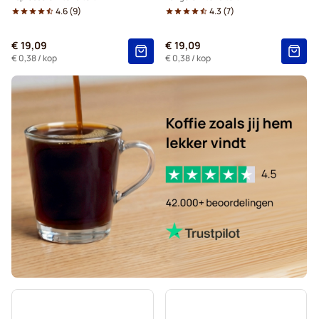
4.6
(
9
)
4.3
(
7
)
€ 19,09
€ 19,09
€ 0,38
/ kop
€ 0,38
/ kop