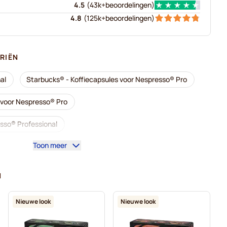
4.5
(
43k+
beoordelingen
)
4.8
(
125k+
beoordelingen
)
RIËN
al
Starbucks® - Koffiecapsules voor Nespresso® Pro
s voor Nespresso® Pro
sso® Professional
Toon meer
® Professional
s voor Nespresso® Pro
N
or Nespresso® Pro
Capsules voor Nespresso® Pro
Nieuwe look
Nieuwe look
spresso® Pro
Koffiecapsules voor Nespresso® Pro