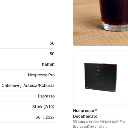
50
50
KaffeK
Nespresso Pro
Cafeïnevrij, Arabica/Robusta
Espresso
Sterk (7/10)
Nespresso®
Decaffeinato
30.11.2027
50 capsules voor Nespresso® Pro
Espresso
7 Intensiteit