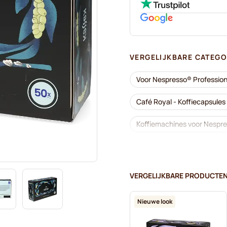
VERGELIJKBARE CATEGO
Voor Nespresso® Profession
Café Royal - Koffiecapsule
Koffiemachines voor Nespre
Accessoires voor Nespresso
Cafeïnevrij - Koffiecapsule
VERGELIJKBARE PRODUCTE
Ontkalken en onderhoud vo
Nieuwe look
Gimoka - Capsules voor Ne