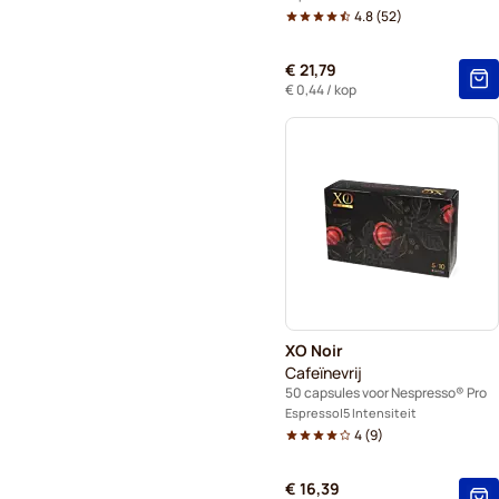
4.8
(
52
)
€ 21,79
€ 0,44
/ kop
XO Noir
Cafeïnevrij
50 capsules voor Nespresso® Pro
Espresso
5 Intensiteit
4
(
9
)
€ 16,39