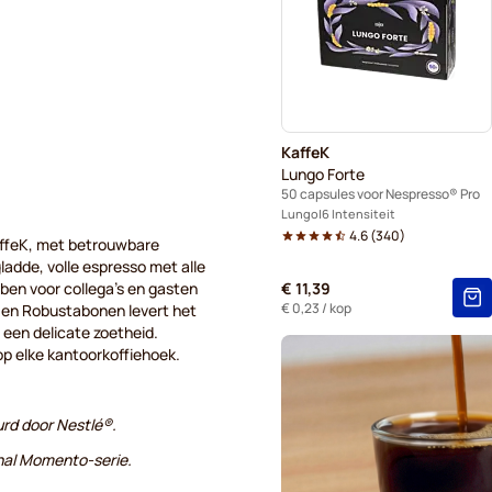
Kaffekapslen voor Nespress
KaffeK
Lungo Forte
50 capsules voor Nespresso® Pro
Lungo
6 Intensiteit
4.6
(
340
)
KaffeK, met betrouwbare
gladde, volle espresso met alle
ben voor collega's en gasten
€ 11,39
€ 0,23
/ kop
- en Robustabonen levert het
 een delicate zoetheid.
p elke kantoorkoffiehoek.
urd door Nestlé®.
nal Momento-serie.