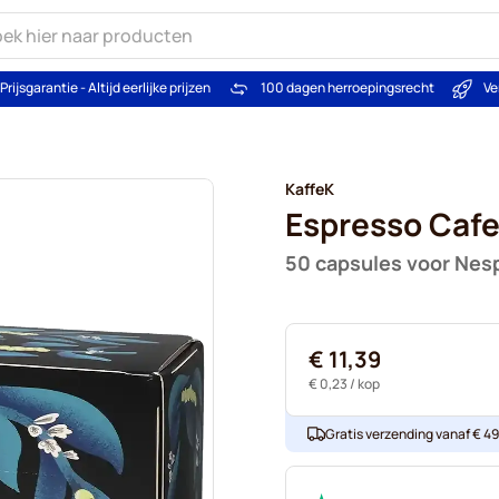
Prijsgarantie - Altijd eerlijke prijzen
100 dagen herroepingsrecht
Ve
KaffeK
Espresso Cafe
50 capsules voor Nes
€ 11,39
€ 0,23
/ kop
Gratis verzending vanaf € 49. 