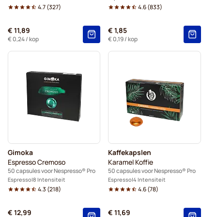
4.7
(
327
)
4.6
(
833
)
€ 11,89
€ 1,85
€ 0,24
/ kop
€ 0,19
/ kop
Gimoka
Kaffekapslen
Espresso Cremoso
Karamel Koffie
50 capsules voor Nespresso® Pro
50 capsules voor Nespresso® Pro
Espresso
8 Intensiteit
Espresso
4 Intensiteit
4.3
(
218
)
4.6
(
78
)
€ 12,99
€ 11,69