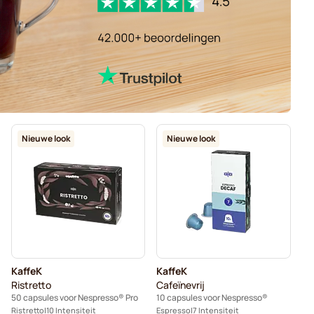
Nieuwe look
Nieuwe look
KaffeK
KaffeK
Ristretto
Cafeïnevrij
50 capsules voor Nespresso® Pro
10 capsules voor Nespresso®
Ristretto
10 Intensiteit
Espresso
7 Intensiteit