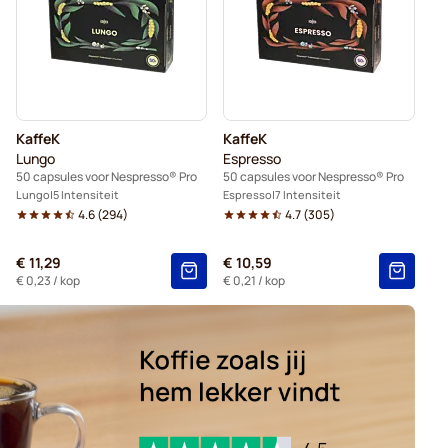
o® Professional
KaffeK
KaffeK
Lungo
Espresso
50 capsules voor Nespresso® Pro
50 capsules voor Nespresso® Pro
Lungo
5 Intensiteit
Espresso
7 Intensiteit
4.6
(
294
)
4.7
(
305
)
€ 11,29
€ 10,59
€ 0,23
/ kop
€ 0,21
/ kop