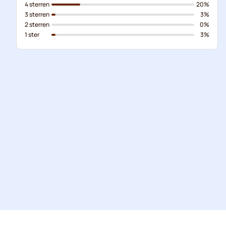
4 sterren
20%
3 sterren
3%
2 sterren
0%
1 ster
3%