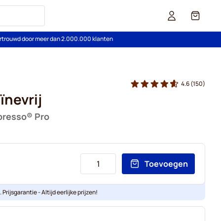
Cart
rtrouwd door meer dan 2.000.000 klanten
4.6
(150)
ïnevrij
presso® Pro
Toevoegen
Prijsgarantie - Altijd eerlijke prijzen!