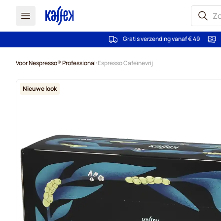
Gratis verzending vanaf € 49
Ga naar de inhoud
Voor Nespresso® Professional
Espresso Cafeïnevrij
Nieuwe look