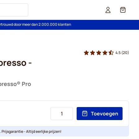
Cart
rtrouwd door meer dan 2.000.000 klanten
4.5
(20)
presso -
presso® Pro
Toevoegen
Prijsgarantie - Altijd eerlijke prijzen!