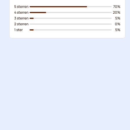
5 sterren
70%
4 sterren
20%
3 sterren
5%
2 sterren
0%
1 ster
5%