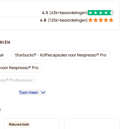
4.5
(
43k+
beoordelingen
)
4.8
(
125k+
beoordelingen
)
RIËN
al
Starbucks® - Koffiecapsules voor Nespresso® Pro
s voor Nespresso® Pro
sso® Professional
Toon meer
® Professional
s voor Nespresso® Pro
N
or Nespresso® Pro
Capsules voor Nespresso® Pro
Nieuwe look