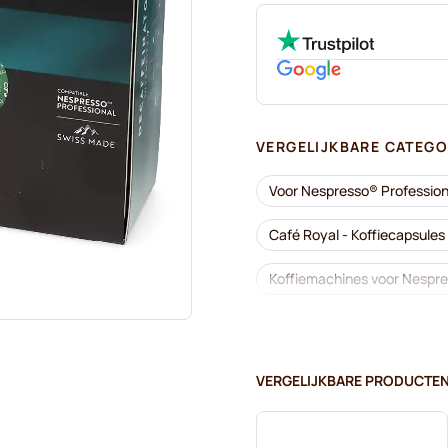
VERGELIJKBARE CATEGO
Voor Nespresso® Profession
Café Royal - Koffiecapsule
Koffiemachines voor Nespre
Accessoires voor Nespresso
Cafeïnevrij - Koffiecapsule
VERGELIJKBARE PRODUCTE
Ontkalken en onderhoud vo