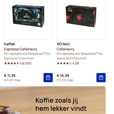
spresso® Pro
Koffiecapsules voor Nespresso® Pro
o® Professional
KaffeK
XO Noir
Espresso Cafeïnevrij
Cafeïnevrij
50 capsules voor Nespresso® Pro
50 capsules voor Nespresso® Pro
Espresso
7 Intensiteit
Espresso
5 Intensiteit
4.6
(
151
)
4
(
9
)
€ 11,39
€ 16,39
€ 0,23
/ kop
€ 0,33
/ kop