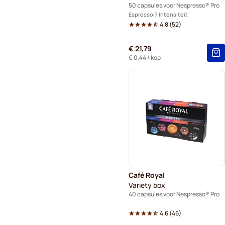
50 capsules voor Nespresso® Pro
Espresso
7 Intensiteit
4.8
(
52
)
€ 21,79
€ 0,44
/ kop
Café Royal
Variety box
40 capsules voor Nespresso® Pro
4.6
(
46
)