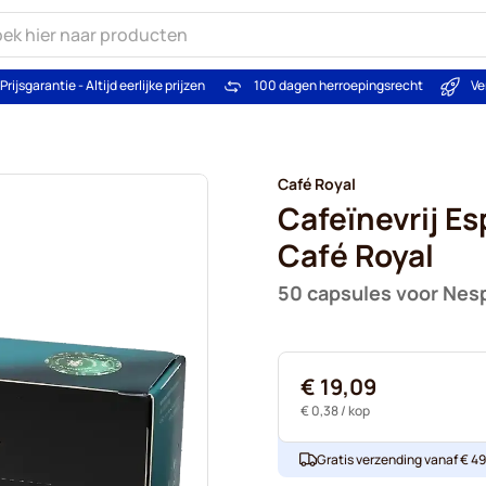
Prijsgarantie - Altijd eerlijke prijzen
100 dagen herroepingsrecht
Ve
Café Royal
Cafeïnevrij Es
Café Royal
50 capsules voor Nes
€ 19,09
€ 0,38
/ kop
Gratis verzending vanaf € 49. 