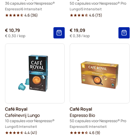
36 capsules voor Nespresso®
50 capsules voor Nespresso® Pro
Espresso
6 Intensiteit
Lungo
5 Intensiteit
4.6
(
36
)
4.6
(
73
)
€ 10,79
€ 19,09
€ 0,30
/ kop
€ 0,38
/ kop
Café Royal
Café Royal
Cafeïnevrij Lungo
Espresso Bio
10 capsules voor Nespresso®
50 capsules voor Nespresso® Pro
Lungo
5 Intensiteit
Espresso
6 Intensiteit
4.4
(
41
)
4.6
(
9
)