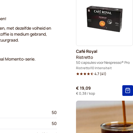
Gimoka - Capsules voor Ne
Kaffekapslen voor Nespress
sen!
en, met dezelfde volheid en
koffie is medium gebrand,
zuurgraad.
Café Royal
Ristretto
nal Momento-serie.
50 capsules voor Nespresso® Pro
Ristretto
10 Intensiteit
4.7
(
41
)
€ 19,09
€ 0,38
/ kop
50
50