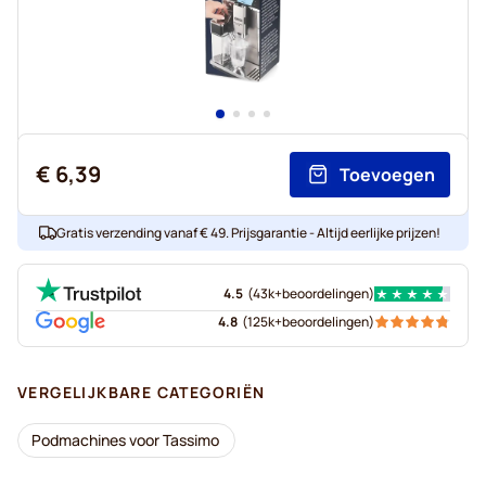
€ 6,39
Toevoegen
Gratis verzending vanaf € 49. Prijsgarantie - Altijd eerlijke prijzen!
4.5
(
43k+
beoordelingen
)
4.8
(
125k+
beoordelingen
)
VERGELIJKBARE CATEGORIËN
Podmachines voor Tassimo