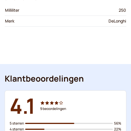
Milliliter
250
Merk
DeLonghi
Klantbeoordelingen
4.1
9
beoordelingen
5 sterren
56%
4 sterren
22%