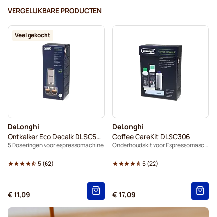
VERGELIJKBARE PRODUCTEN
Veel gekocht
DeLonghi
DeLonghi
Ontkalker Eco Decalk DLSC500
Coffee CareKit DLSC306
5 Doseringen voor espressomachine
Onderhoudskit voor Espressomaschinen
5
(
62
)
5
(
22
)
€ 11,09
€ 17,09