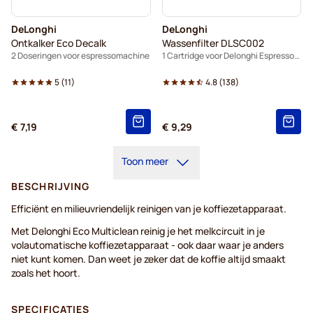
DeLonghi
DeLonghi
Ontkalker Eco Decalk
Wassenfilter DLSC002
2 Doseringen voor espressomachine
1 Cartridge voor Delonghi Espressomachine
5
(
11
)
4.8
(
138
)
€ 7,19
€ 9,29
Toon meer
BESCHRIJVING
Efficiënt en milieuvriendelijk reinigen van je koffiezetapparaat.
Met Delonghi Eco Multiclean reinig je het melkcircuit in je
volautomatische koffiezetapparaat - ook daar waar je anders
niet kunt komen. Dan weet je zeker dat de koffie altijd smaakt
zoals het hoort.
SPECIFICATIES