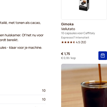
talië, met tonen als cacao,
Gimoka
Vellutato
10 capsules voor Caffitaly
gen huiskamer. Of het nu voor
Espresso
7 Intensiteit
ordt bereikt.
4.5
(
32
)
ules - klaar voor je machine.
€ 1,75
€ 0,18
/ kop
10
10