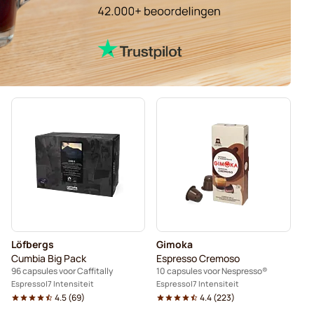
Löfbergs
Gimoka
Cumbia Big Pack
Espresso Cremoso
96 capsules voor Caffitally
10 capsules voor Nespresso®
Espresso
7 Intensiteit
Espresso
7 Intensiteit
4.5
(
69
)
4.4
(
223
)