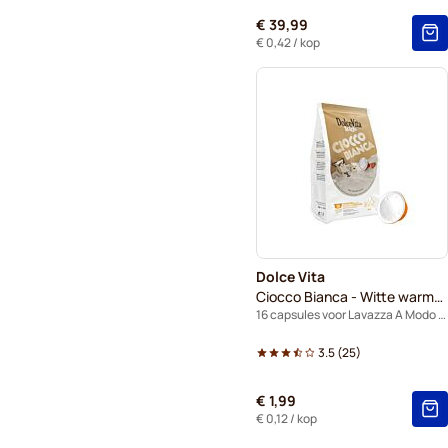
€ 39,99
€ 0,42
/ kop
Dolce Vita
Ciocco Bianca - Witte warme chocolademelk
16 capsules voor Lavazza A Modo Mio
3.5
(
25
)
€ 1,99
€ 0,12
/ kop