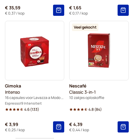
€ 35,59
€ 1,65
€ 0,37
/ kop
€ 0,17
/ kop
Veel gekocht
Gimoka
Nescafé
Intenso
Classic 3-in-1
16 capsules voor Lavazza a Modo Mio
10 zakjes oploskoffie
Espresso
9 Intensiteit
4.6
(
133
)
4.8
(
84
)
€ 3,99
€ 4,39
€ 0,25
/ kop
€ 0,44
/ kop