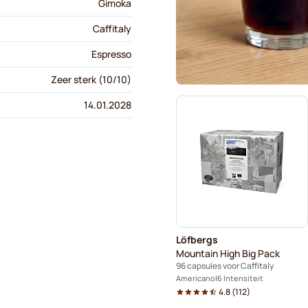
Gimoka
Caffitaly
Espresso
Zeer sterk (10/10)
14.01.2028
Löfbergs
Mountain High Big Pack
96 capsules voor Caffitaly
Americano
6 Intensiteit
4.8
(
112
)