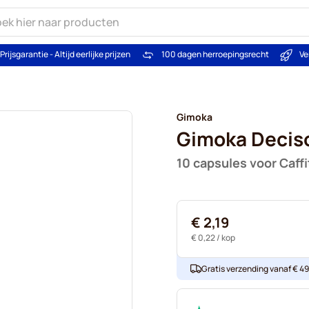
Prijsgarantie - Altijd eerlijke prijzen
100 dagen herroepingsrecht
Ve
Gimoka
Gimoka Decis
10 capsules voor Caffi
€ 2,19
€ 0,22
/ kop
Gratis verzending vanaf € 49. 