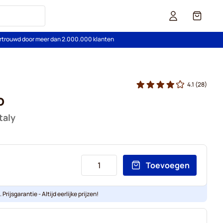
Cart
rtrouwd door meer dan 2.000.000 klanten
4.1
(28)
o
taly
Toevoegen
Prijsgarantie - Altijd eerlijke prijzen!