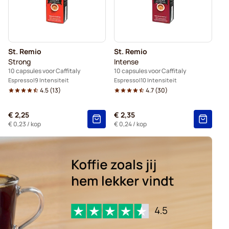
St. Remio
St. Remio
Strong
Intense
10 capsules voor Caffitaly
10 capsules voor Caffitaly
Espresso
9 Intensiteit
Espresso
10 Intensiteit
4.5
(
13
)
4.7
(
30
)
€ 2,25
€ 2,35
€ 0,23
/ kop
€ 0,24
/ kop