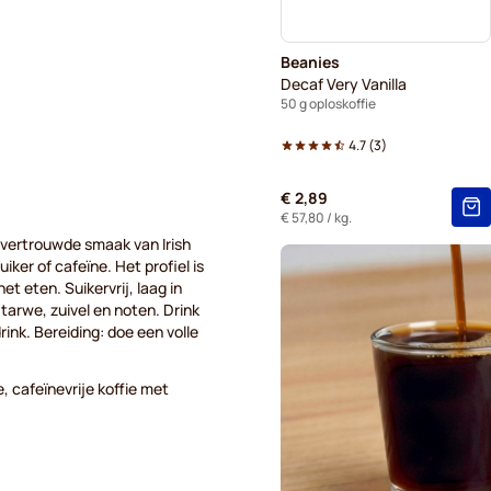
Beanies
Decaf Very Vanilla
50 g oploskoffie
4.7
(
3
)
€ 2,89
€ 57,80
/ kg.
 vertrouwde smaak van Irish
ker of cafeïne. Het profiel is
et eten. Suikervrij, laag in
 tarwe, zuivel en noten. Drink
rink. Bereiding: doe een volle
, cafeïnevrije koffie met