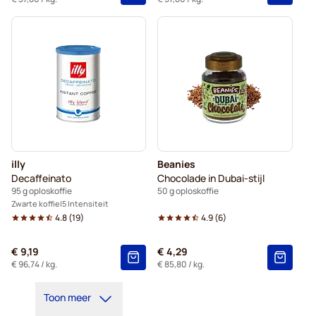
illy
Beanies
Decaffeinato
Chocolade in Dubai-stijl
95 g oploskoffie
50 g oploskoffie
Zwarte koffie
5 Intensiteit
4.8
(
19
)
4.9
(
6
)
€ 9,19
€ 4,29
€ 96,74
/ kg.
€ 85,80
/ kg.
Toon meer