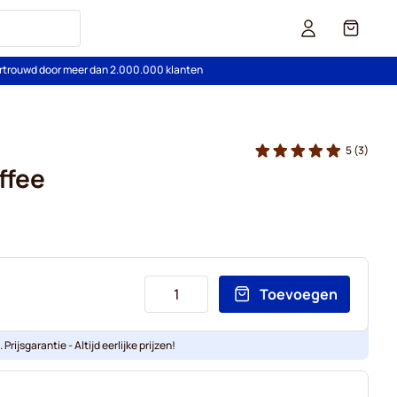
Cart
rtrouwd door meer dan 2.000.000 klanten
5
(3)
ffee
Toevoegen
Prijsgarantie - Altijd eerlijke prijzen!