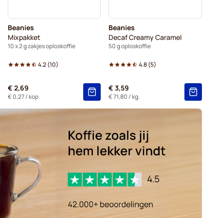
Beanies
Beanies
Mixpakket
Decaf Creamy Caramel
10 x 2 g zakjes oploskoffie
50 g oploskoffie
4.2
(
10
)
4.8
(
5
)
€ 2,69
€ 3,59
€ 0,27
/ kop
€ 71,80
/ kg.