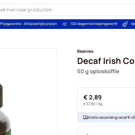
Prijsgarantie - Altijd eerlijke prijzen
100 dagen herroepingsrecht
Ve
Beanies
Decaf Irish Co
50 g oploskoffie
€ 2,89
€ 57,80
/ kg.
Gratis verzending vanaf € 49. 