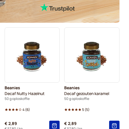
Beanies
Beanies
Decaf Nutty Hazelnut
Decaf gezouten karamel
50 g oploskoffie
50 g oploskoffie
4
(
6
)
5
(
5
)
€ 2,89
€ 2,89
€ 57,80
/ kg.
€ 57,80
/ kg.