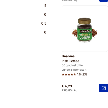
5
0
0.5
0
Beanies
Irish Coffee
50 g oploskoffie
Lungo
5 Intensiteit
4.5
(
23
)
€ 4,29
€ 85,80
/ kg.