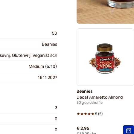
50
Beanies
sevrij, Glutenvrij, Veganistisch
Medium (5/10)
16.11.2027
Beanies
Decaf Amaretto Almond
50 g oploskoffie
3
5
(
5
)
0
€ 2,95
0
€ 59,00
/ kg.