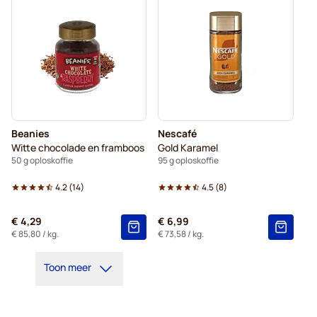
Beanies
Nescafé
Witte chocolade en framboos
Gold Karamel
50 g oploskoffie
95 g oploskoffie
4.2
(
14
)
4.5
(
8
)
€ 4,29
€ 6,99
€ 85,80
/ kg.
€ 73,58
/ kg.
Toon meer