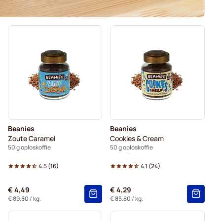
Beanies
Beanies
Zoute Caramel
Cookies & Cream
50 g oploskoffie
50 g oploskoffie
4.5
(
16
)
4.1
(
24
)
€ 4,49
€ 4,29
€ 89,80
/ kg.
€ 85,80
/ kg.