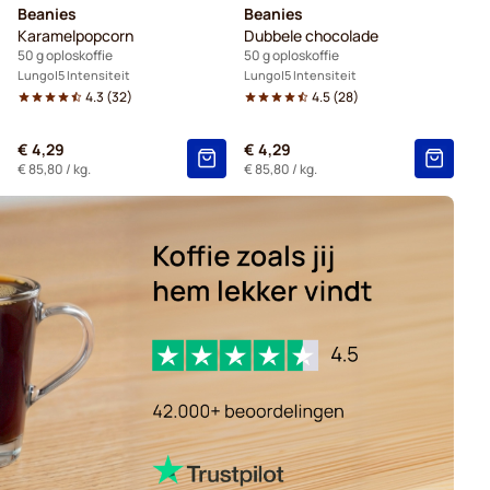
Beanies
Beanies
Karamelpopcorn
Dubbele chocolade
50 g oploskoffie
50 g oploskoffie
Lungo
5 Intensiteit
Lungo
5 Intensiteit
4.3
(
32
)
4.5
(
28
)
€ 4,29
€ 4,29
€ 85,80
/ kg.
€ 85,80
/ kg.