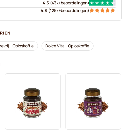
4.5
(
43k+
beoordelingen
)
4.8
(
125k+
beoordelingen
)
RIËN
evrij - Oploskoffie
Dolce Vita - Oploskoffie
N