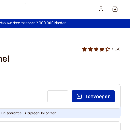
Cart
rtrouwd door meer dan 2.000.000 klanten
4
(31)
mel
Toevoegen
Prijsgarantie - Altijd eerlijke prijzen!