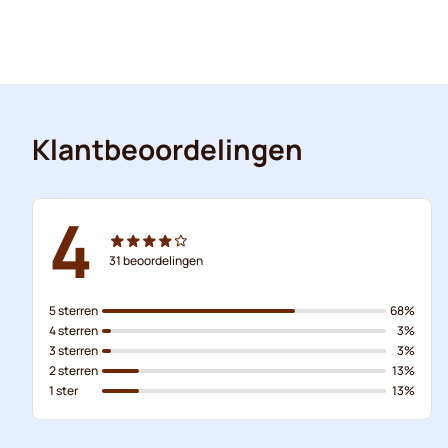
Klantbeoordelingen
4
31
beoordelingen
5 sterren
68%
4 sterren
3%
3 sterren
3%
2 sterren
13%
1 ster
13%