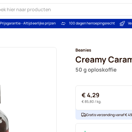
Prijsgarantie - Altijd eerlijke prijzen
100 dagen herroepingsrecht
Ve
Beanies
Creamy Cara
50 g oploskoffie
€ 4,29
€ 85,80
/ kg.
Gratis verzending vanaf € 49. 