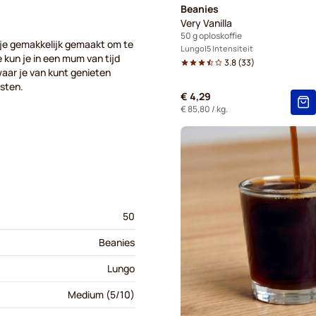
Beanies
Very Vanilla
50 g oploskoffie
t je gemakkelijk gemaakt om te
Lungo
5 Intensiteit
 kun je in een mum van tijd
3.8
(
33
)
waar je van kunt genieten
isten.
€ 4,29
€ 85,80
/ kg.
50
Beanies
Lungo
Medium (5/10)