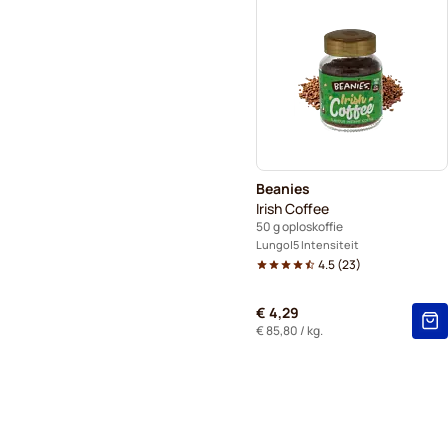
Beanies
Irish Coffee
50 g oploskoffie
Lungo
5 Intensiteit
4.5
(
23
)
€ 4,29
€ 85,80
/ kg.