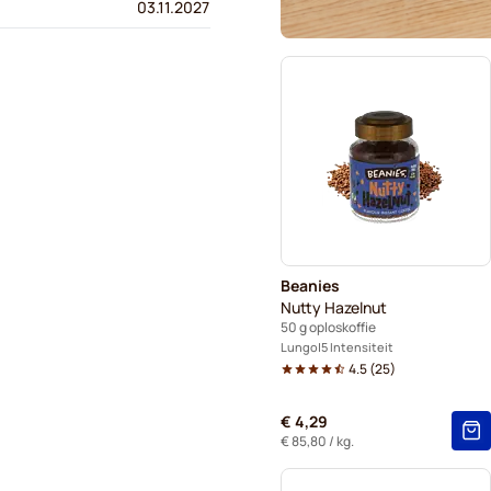
03.11.2027
Beanies
Nutty Hazelnut
50 g oploskoffie
Lungo
5 Intensiteit
4.5
(
25
)
€ 4,29
€ 85,80
/ kg.