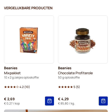
VERGELIJKBARE PRODUCTEN
Beanies
Beanies
Mixpakket
Chocolate Profiterole
10 x 2 g zakjes oploskoffie
50 g oploskoffie
4.2
(
10
)
5
(
5
)
€ 2,69
€ 4,29
€ 0,27
/ kop
€ 85,80
/ kg.