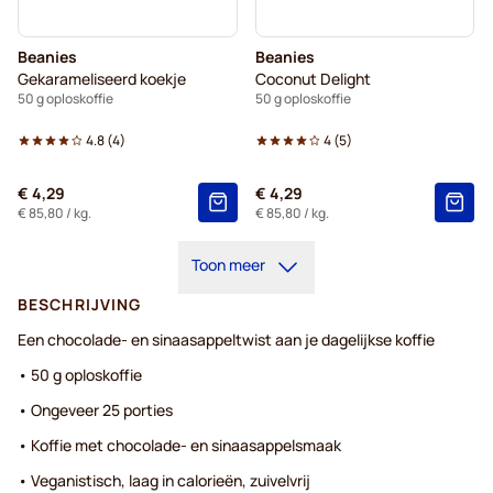
Beanies
Beanies
Gekarameliseerd koekje
Coconut Delight
50 g oploskoffie
50 g oploskoffie
4.8
(
4
)
4
(
5
)
€ 4,29
€ 4,29
€ 85,80
/ kg.
€ 85,80
/ kg.
Toon meer
BESCHRIJVING
Een chocolade- en sinaasappeltwist aan je dagelijkse koffie​
• 50 g oploskoffie
• Ongeveer 25 porties
• Koffie met chocolade- en sinaasappelsmaak
• Veganistisch, laag in calorieën, zuivelvrij