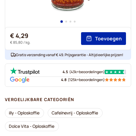
€ 4,29
Toevoegen
€ 85,80
/ kg.
Gratis verzending vanaf € 49. Prijsgarantie - Altijd eerlijke prijzen!
4.5
(
43k+
beoordelingen
)
4.8
(
125k+
beoordelingen
)
VERGELIJKBARE CATEGORIËN
illy - Oploskoffie
Cafeïnevrij - Oploskoffie
Dolce Vita - Oploskoffie