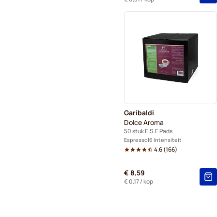
Garibaldi
Dolce Aroma
50 stuk E.S.E Pads
Espresso
6 Intensiteit
4.6
(
166
)
€ 8,59
€ 0,17
/ kop