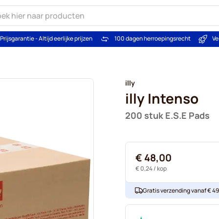
Prijsgarantie - Altijd eerlijke prijzen
100 dagen herroepingsrecht
Ve
illy
illy Intenso
200 stuk E.S.E Pads
€ 48,00
€ 0,24
/ kop
Gratis verzending vanaf € 49. 