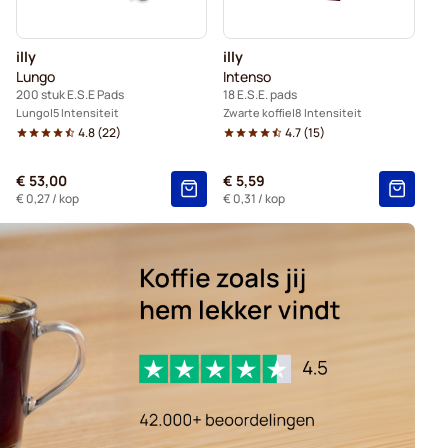
illy
illy
Lungo
Intenso
200 stuk E.S.E Pads
18 E.S.E. pads
Lungo
5 Intensiteit
Zwarte koffie
8 Intensiteit
4.8
(
22
)
4.7
(
15
)
€ 53,00
€ 5,59
€ 0,27
/ kop
€ 0,31
/ kop