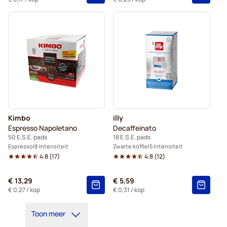
Kimbo
illy
Espresso Napoletano
Decaffeinato
50 E.S.E. pads
18 E.S.E. pads
Espresso
8 Intensiteit
Zwarte koffie
5 Intensiteit
4.8
(
17
)
4.8
(
12
)
€ 13,29
€ 5,59
€ 0,27
/ kop
€ 0,31
/ kop
Toon meer