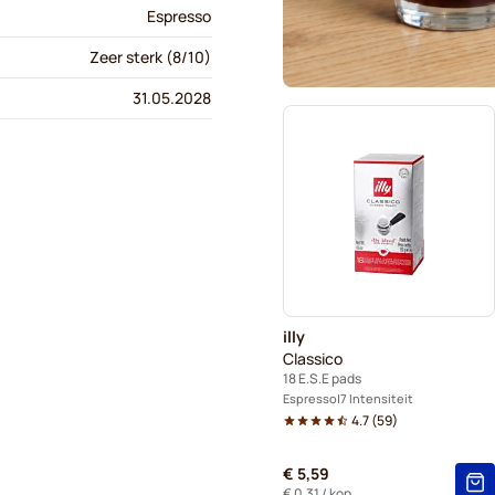
Espresso
Zeer sterk (8/10)
31.05.2028
illy
Classico
18 E.S.E pads
Espresso
7 Intensiteit
4.7
(
59
)
€ 5,59
€ 0,31
/ kop