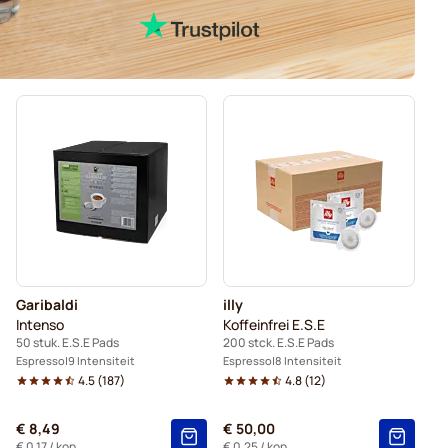
Garibaldi
illy
Intenso
Koffeinfrei E.S.E
50 stuk. E.S.E Pads
200 stck. E.S.E Pads
Espresso
9 Intensiteit
Espresso
8 Intensiteit
4.5
(
187
)
4.8
(
12
)
€ 8,49
€ 50,00
€ 0,17
/ kop
€ 0,25
/ kop