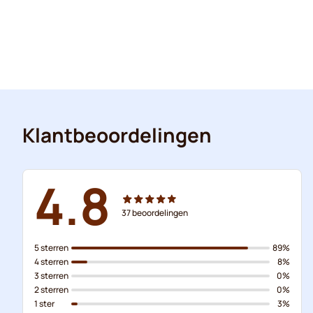
Klantbeoordelingen
4.8
37
beoordelingen
5 sterren
89%
4 sterren
8%
3 sterren
0%
2 sterren
0%
1 ster
3%