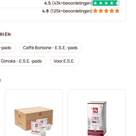
4.5
(
43k+
beoordelingen
)
4.8
(
125k+
beoordelingen
)
RIËN
E.-pads
Caffè Borbone - E.S.E.-pads
Gimoka - E.S.E.-pads
Voor E.S.E.
N