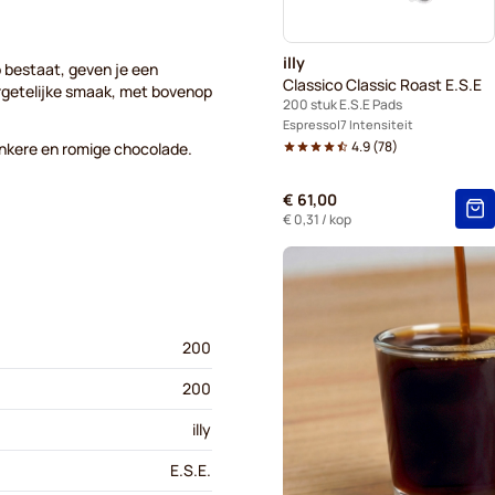
illy
 bestaat, geven je een
Classico Classic Roast E.S.E
ergetelijke smaak, met bovenop
200 stuk E.S.E Pads
Espresso
7 Intensiteit
4.9
(
78
)
donkere en romige chocolade.
€ 61,00
€ 0,31
/ kop
200
200
illy
E.S.E.